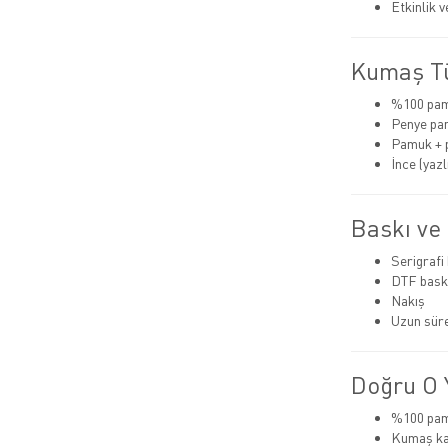
Etkinlik 
Kumaş Tü
%100 pa
Penye pa
Pamuk + 
İnce (yazlı
Baskı ve
Serigrafi
DTF bask
Nakış
Uzun süre
Doğru O Y
%100 pamu
Kumaş kal