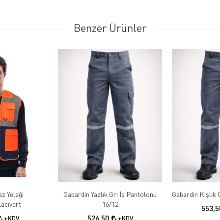
Benzer Ürünler
az Yeleği
Gabardin Yazlık Gri İş Pantolonu
acivert
16/12
553,
526,50
+KDV
+KDV