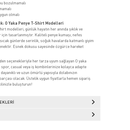
mu bozulmamalı
mamalı
ygun olmalı
ık: O Yaka Penye T-Shirt Modelleri
irt modelleri, günlük hayatın her anında şıklık ve
 için tasarlanmıştır. Kaliteli penye kumaşı, nefes
a sıcak günlerde serinlik, soğuk havalarda katmanlı giyim
eçenektir. Esnek dokusu sayesinde özgürce hareket
den seçenekleriyle her tarza uyum sağlayan O yaka
, spor, casual veya iş kombinlerinize kolayca adapte
 dayanıklı ve uzun ömürlü yapısıyla dolabınızın
parçası olacak. Üstelik uygun fiyatlarla hemen sipariş
tilinizle buluşturun!
EKLERI