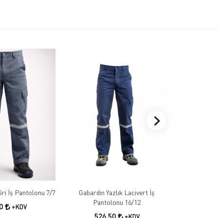
Gabardin Kışlık Gri İş Pantolonu 7/7
Gabardin Yazlık Lacivert İş
Gabardin 
Pantolonu 16/12
50
+KDV
526,50
55
+KDV