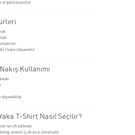
ve organizasyonlar
rleri
muk
muk
polyester
k) / kalın (dayanıklı)
 Nakış Kullanımı
 baskı
ı
 dayanıklılık
aka T-Shirt Nasıl Seçilir?
k tercih edilmeli
ınlığı önemli (çok ince olmamalı)