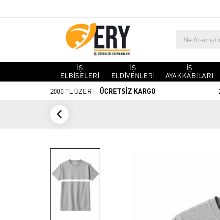
İŞ
İŞ
İŞ
ELBİSELERİ
ELDİVENLERİ
AYAKKABILARI
2000 TL ÜZERİ -
ÜCRETSİZ KARGO