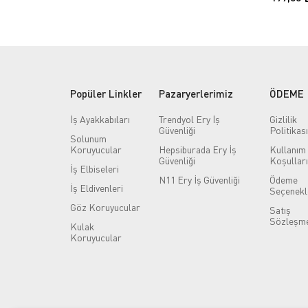
Popüler Linkler
Pazaryerlerimiz
ÖDEME
İş Ayakkabıları
Trendyol Ery İş
Gizlilik
Güvenliği
Politikası
Solunum
Koruyucular
Hepsiburada Ery İş
Kullanım
Güvenliği
Koşulları
İş Elbiseleri
N11 Ery İş Güvenliği
Ödeme
İş Eldivenleri
Seçenekl
Göz Koruyucular
Satış
Sözleşme
Kulak
Koruyucular