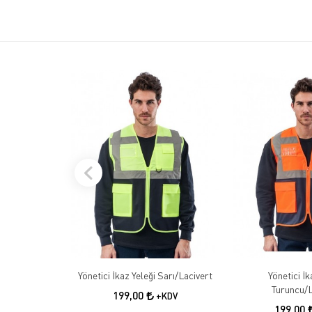
Yönetici İkaz Yeleği Sarı/Lacivert
Yönetici İk
Turuncu/L
199,00
+KDV
199,00