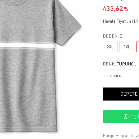
433,62
Havale Fiyatı:
411,
BEDEN:
S
2XL
3XL
RENK:
TURUNCU
SEPETE
TEK
Kargo Bilgisi:
5 iş