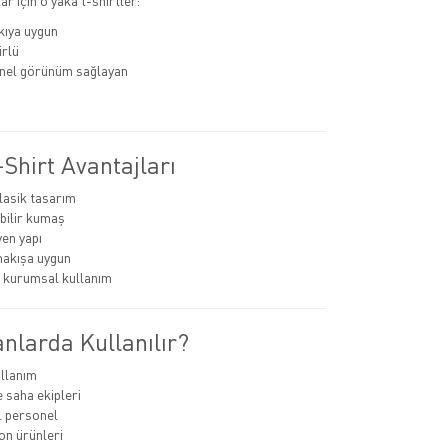
r için o yaka t-shirtler:
kıya uygun
rlü
nel görünüm sağlayan
Shirt Avantajları
lasik tasarım
bilir kumaş
en yapı
nakışa uygun
 kurumsal kullanım
nlarda Kullanılır?
llanım
e saha ekipleri
 personel
n ürünleri