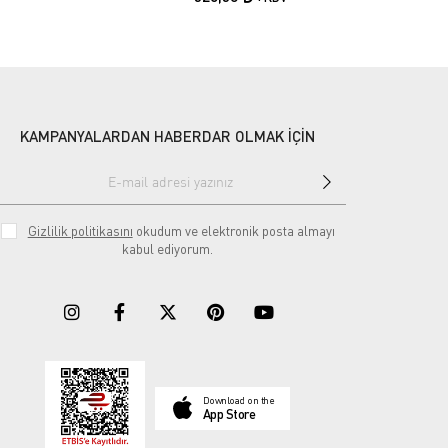
KAMPANYALARDAN HABERDAR OLMAK İÇİN
Gizlilik politikasını
okudum ve elektronik posta almayı
kabul ediyorum.
Download on the
App Store