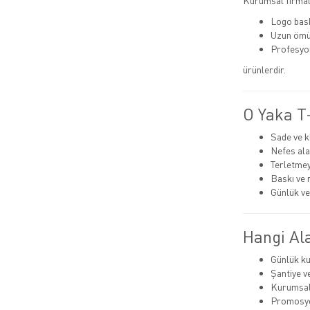
Kurumsal firmala
Logo bas
Uzun ömü
Profesyo
ürünlerdir.
O Yaka T-
Sade ve k
Nefes ala
Terletmey
Baskı ve 
Günlük ve
Hangi Ala
Günlük ku
Şantiye v
Kurumsal
Promosyo