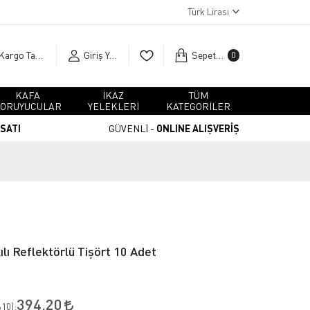
Türk Lirası
Kargo Takip
Giriş Yap
Sepetim
0
KAFA
İKAZ
TÜM
ORUYUCULAR
YELEKLERİ
KATEGORİLER
RSATI
GÜVENLİ -
ONLINE ALIŞVERİŞ
lı Reflektörlü Tişört 10 Adet
394,20
10
):