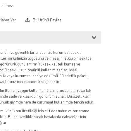
Haber Ver
Bu Ürünü Paylaş
nüm ve güvenlik bir arada. Bu kurumsal baskılı
tler, şirketinizin logosunu ve mesajını etkili bir şekilde
n görünürlüğünü artırır. Yüksek kaliteli kumaş ve
törlü baskı, uzun ömürlü kullanım sağlar. İdeal
lik veya kurumsal hediye çözümü. 10 adetlik paket,
iyaçlarınız için ekonomik seçenektir.
irtler, en yaygın kullanılan t-shirt modelidir. Yuvarlak
sinde sade ve klasik bir görünüm sunar. Bu özellikleri
nlük giyimde hem de kurumsal kullanımda tercih edilir.
uk iplikten üretildiği için cilt dostudur ve ter emme
tir. Bu da özellikle sıcak havalarda çalışanlar için
ğlar.