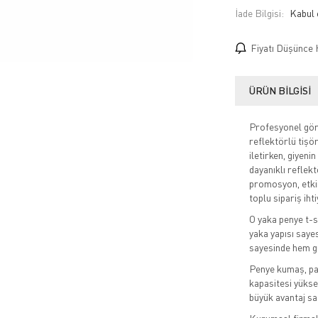
İade Bilgisi:
Fiyatı Düşünce 
ÜRÜN BILGISI
Profesyonel görü
reflektörlü tişör
iletirken, giyeni
dayanıklı reflek
promosyon, etkin
toplu sipariş iht
O yaka penye t-sh
yaka yapısı saye
sayesinde hem gü
Penye kumaş, pam
kapasitesi yüksek
büyük avantaj sa