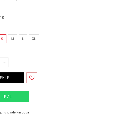
94
S
M
L
XL
 EKLE
LIF AL
 günü içinde kargoda