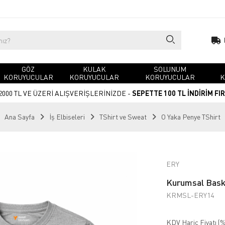
GÖZ
KULAK
SOLUNUM
KORUYUCULAR
KORUYUCULAR
KORUYUCULAR
K
2000 TL VE ÜZERİ ALIŞVERİŞLERİNİZDE -
SEPETTE 100 TL İNDİRİM FI
Ana Sayfa
İş Elbiseleri
TShirt ve Sweat
O Yaka Penye TShirt
ERY
Kurumsal Baskı
KRMSL-ERY14
KDV Hariç Fiyatı (
%