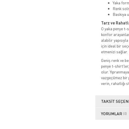
Yaka for
Renk sol
Baskıya u
Tarz ve Rahatl
O yaka penye t-sh
konfor arayanlar
alabilir yapısıyl
için ideal bir s
etmenizi sağlar.
Geniş renk ve be
penye t-shirt’ler
olur. Yıpranmaya
vazgeçilmez bir 
verin, rahatlığı s
TAKSIT SEÇEN
YORUMLAR
(0)