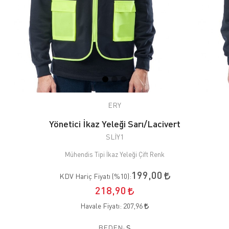
ERY
Yönetici İkaz Yeleği Sarı/Lacivert
SLİY1
Mühendis Tipi İkaz Yeleği Çift Renk
199,00
KDV Hariç Fiyatı (
%10
):
218,90
Havale Fiyatı:
207,96
BEDEN:
S