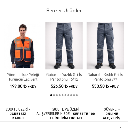
Benzer Ürünler
Yönetici İkaz Yeleği
Gabardin Yazlık Gri İş
Gabardin Kışlık Gri İş
Turuncu/Lacivert
Pantolonu 16/12
Pantolonu 7/7
199,00
526,50
553,50
+KDV
+KDV
+KDV
2000 TL ÜZERİ -
2000 TL VE ÜZERİ
GÜVENLİ -
ÜCRETSİZ
ALIŞVERİŞLERİNİZDE -
SEPETTE 100
ONLINE
KARGO
TL İNDİRİM FIRSATI
ALIŞVERİŞ