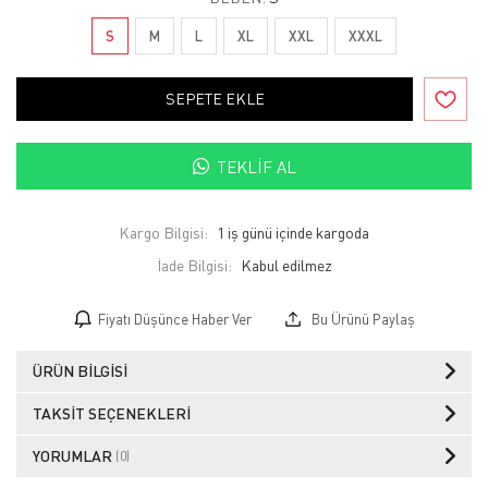
S
M
L
XL
XXL
XXXL
SEPETE EKLE
TEKLIF AL
Kargo Bilgisi:
1 iş günü içinde kargoda
İade Bilgisi:
Fiyatı Düşünce Haber Ver
Bu Ürünü Paylaş
ÜRÜN BILGISI
TAKSIT SEÇENEKLERI
YORUMLAR
(0)