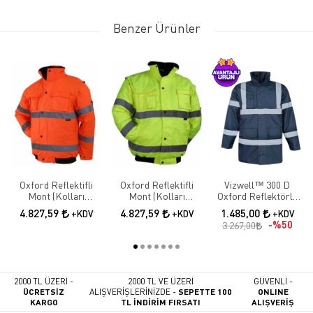
Benzer Ürünler
Oxford Reflektifli
Oxford Reflektifli
Vizwell™ 300 D
Mont (Kolları
Mont (Kolları
Oxford Reflektörlü
Çıkmalı)
Çıkmalı)
İçi Kapitoneli Lacivert
4.827,59
4.827,59
1.485,00
+KDV
+KDV
+KDV
Parka
%50
3.267,00
2000 TL ÜZERİ -
2000 TL VE ÜZERİ
GÜVENLİ -
ÜCRETSİZ
ALIŞVERİŞLERİNİZDE -
SEPETTE 100
ONLINE
KARGO
TL İNDİRİM FIRSATI
ALIŞVERİŞ