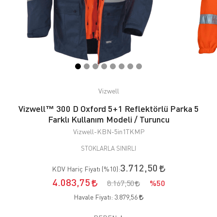
Vizwell
Vizwell™ 300 D Oxford 5+1 Reflektörlü Parka 5
Farklı Kullanım Modeli / Turuncu
Vizwell-KBN-5in1TKMP
STOKLARLA SINIRLI
3.712,50
KDV Hariç Fiyatı (
%10
):
4.083,75
8.167,50
%50
Havale Fiyatı:
3.879,56