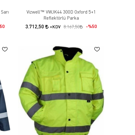
 Sarı
Vizwell™ VWJK44 300D Oxford 5+1
Reflektörlü Parka
3.712,50
50
%50
8.167,50
+KDV