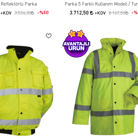
 Reflektörlü Parka
Parka 5 Farklı Kullanım Modeli / Tu
3.712,50
%50
%
3.534,30
8.167,50
+KDV
+KDV