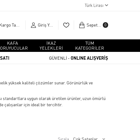
Türk Lirası
Kargo Takip
Giriş Yap
Sepetim
0
KAFA
İKAZ
TÜM
ORUYUCULAR
YELEKLERİ
KATEGORİLER
RSATI
GÜVENLİ -
ONLINE ALIŞVERİŞ
önelik yüksek kaliteli çözümler sunar. Görünürlük ve
ası standartlara uygun olarak üretilen ürünler, uzun ömürlü
çalışanlar için ideal bir tercihtir.
Sırala