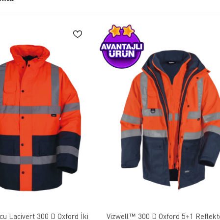
bi güvenlik standartlarına uygun üretim.
ar, tulumlar ve daha fazlası.
, kaliteli üretim anlayışı ve modern tasarımları ile iş güvenliği sektöründe li
u Lacivert 300 D Oxford İki
Vizwell™ 300 D Oxford 5+1 Reflektörlü