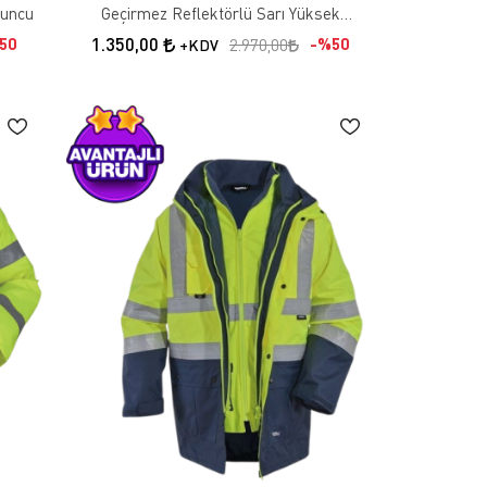
runcu
Geçirmez Reflektörlü Sarı Yüksek
Görünürlük Yelek
1.350,00
50
%50
2.970,00
+KDV