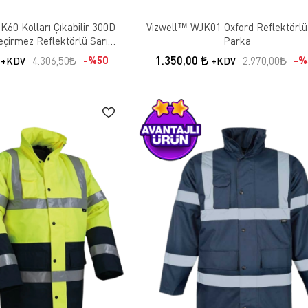
60 Kolları Çıkabilir 300D
Vizwell™ WJK01 Oxford Reflektörlü
eçirmez Reflektörlü Sarı
Parka
örünürlük Pilot Mont
1.350,00
%50
%
4.306,50
2.970,00
+KDV
+KDV