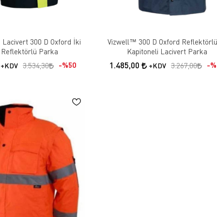
 Lacivert 300 D Oxford İki
Vizwell™ 300 D Oxford Reflektörlü
 Reflektörlü Parka
Kapitoneli Lacivert Parka
1.485,00
%50
%
3.534,30
3.267,00
+KDV
+KDV