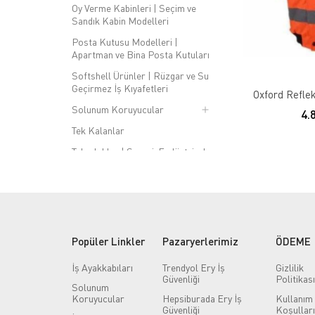
Oy Verme Kabinleri | Seçim ve
Sandık Kabin Modelleri
Posta Kutusu Modelleri |
Apartman ve Bina Posta Kutuları
Softshell Ürünler | Rüzgar ve Su
Geçirmez İş Kıyafetleri
Oxford Reflekt
Solunum Koruyucular
4.
Tek Kalanlar
Tekerlekler | Sanayi, Endüstriyel
ve Taşıma Tekerlekleri
Trafik Malzemeleri
Vantilatörler
Vücut Koruyucular
Popüler Linkler
Pazaryerlerimiz
ÖDEME
Yağ ve Kimyasal Emici Kitler
İş Ayakkabıları
Trendyol Ery İş
Gizlilik
Yangın Söndürme Tüpü
Güvenliği
Politikası
Solunum
Yapıştırıcı & Bantlar
Koruyucular
Hepsiburada Ery İş
Kullanım
Güvenliği
Koşulları
Yüksekte Çalışma Ekipmanları