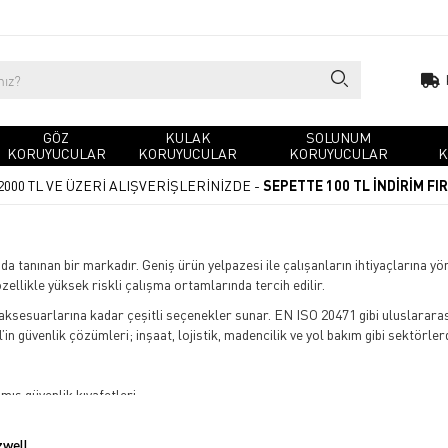
GÖZ
KULAK
SOLUNUM
KORUYUCULAR
KORUYUCULAR
KORUYUCULAR
K
2000 TL VE ÜZERİ ALIŞVERİŞLERİNİZDE -
SEPETTE 100 TL İNDİRİM FI
da tanınan bir markadır. Geniş ürün yelpazesi ile çalışanların ihtiyaçlarına y
özellikle yüksek riskli çalışma ortamlarında tercih edilir.
if aksesuarlarına kadar çeşitli seçenekler sunar. EN ISO 20471 gibi uluslarar
n güvenlik çözümleri; inşaat, lojistik, madencilik ve yol bakım gibi sektörlerde 
ış güvenlik kıyafetleri.
gürlüğü sağlar.
kullanım.
zwell