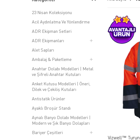
Uluslararası Standartlara Uyum:
EN ISO 20471 gi
Geniş Ürün Yelpazesi:
Yelekler, montlar, pantolonl
23 Nisan Koleksiyonu
Neden Vizwell?
Acil Aydınlatma Ve Yönlendirme
Çalışan güvenliğini en üst düzeye çıkaran
Vizwell ürünleri
artırmak için hemen Vizwell ürünlerini keşfedin!
ADR Ekipman Setleri
ADR Ekipmanları
Alet Sapları
Ambalaj & Paketleme
Anahtar Dolabı Modelleri | Metal
ve Şifreli Anahtar Kutuları
Anket Kutusu Modelleri | Öneri,
Dilek ve Çekiliş Kutuları
Antistatik Ürünler
Ayaklı Broşür Standı
Aynalı Banyo Dolabı Modelleri |
Modern ve Şık Banyo Dolapları
Bariyer Çeşitleri
Vizwell™ Turunc