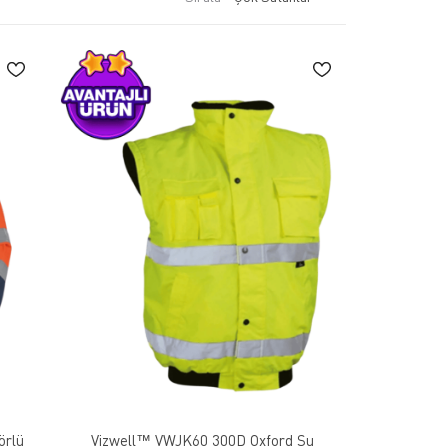
der markalardan biridir. Çalışma ortamınızda güvenliği
Vizwell™ VWJK60 300D Oxford Su