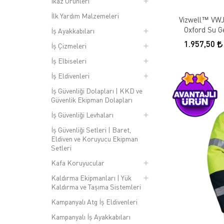
İkaz Ürünleri
İlk Yardım Malzemeleri
Vizwell™ VWJK
Oxford Su G
İş Ayakkabıları
Yüksek G
1.957,50
İş Çizmeleri
İş Elbiseleri
İş Eldivenleri
İş Güvenliği Dolapları | KKD ve
Güvenlik Ekipman Dolapları
İş Güvenliği Levhaları
İş Güvenliği Setleri | Baret,
Eldiven ve Koruyucu Ekipman
Setleri
Kafa Koruyucular
Kaldırma Ekipmanları | Yük
Kaldırma ve Taşıma Sistemleri
Kampanyalı Atg İş Eldivenleri
Kampanyalı İş Ayakkabıları