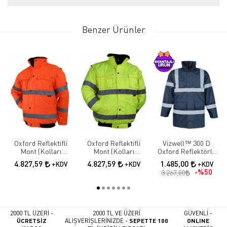
Benzer Ürünler
Oxford Reflektifli
Oxford Reflektifli
Vizwell™ 300 D
Mont (Kolları
Mont (Kolları
Oxford Reflektörlü
Çıkmalı)
Çıkmalı)
İçi Kapitoneli Lacivert
4.827,59
4.827,59
1.485,00
+KDV
+KDV
+KDV
Parka
%50
3.267,00
2000 TL ÜZERİ -
2000 TL VE ÜZERİ
GÜVENLİ -
ÜCRETSİZ
ALIŞVERİŞLERİNİZDE -
SEPETTE 100
ONLINE