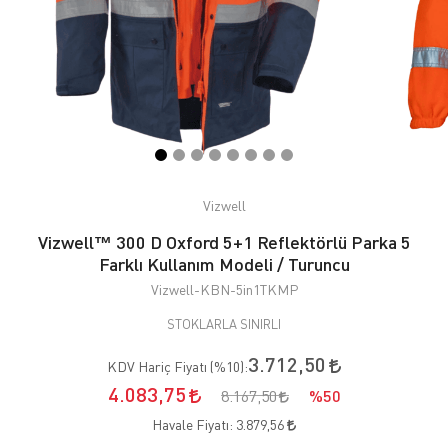
Vizwell
Vizwell™ 300 D Oxford 5+1 Reflektörlü Parka 5
Farklı Kullanım Modeli / Turuncu
Vizwell-KBN-5in1TKMP
STOKLARLA SINIRLI
3.712,50
KDV Hariç Fiyatı (
%10
):
4.083,75
8.167,50
%50
Havale Fiyatı:
3.879,56