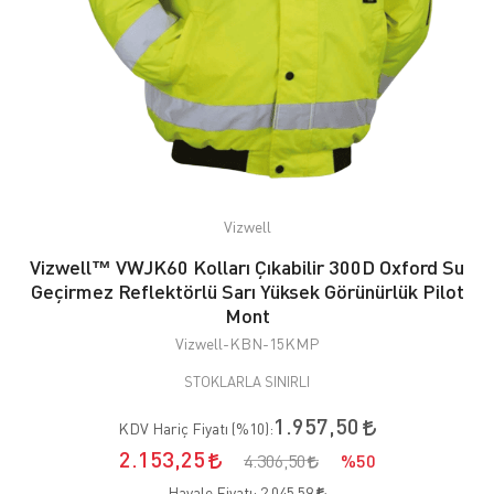
Vizwell
Vizwell™ VWJK60 Kolları Çıkabilir 300D Oxford Su
Geçirmez Reflektörlü Sarı Yüksek Görünürlük Pilot
Mont
Vizwell-KBN-15KMP
STOKLARLA SINIRLI
1.957,50
KDV Hariç Fiyatı (
%10
):
2.153,25
4.306,50
%50
Havale Fiyatı:
2.045,59