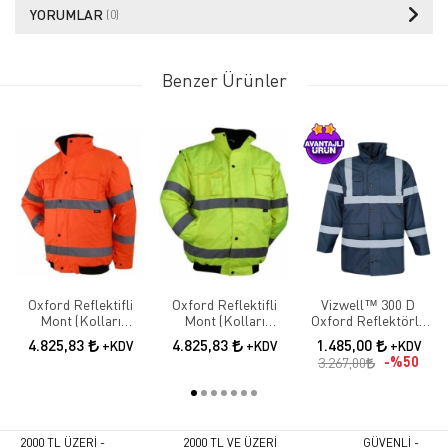
YORUMLAR
(0)
Benzer Ürünler
Oxford Reflektifli
Oxford Reflektifli
Vizwell™ 300 D
Mont (Kolları
Mont (Kolları
Oxford Reflektörlü
Çıkmalı)
Çıkmalı)
İçi Kapitoneli Lacivert
4.825,83
4.825,83
1.485,00
+KDV
+KDV
+KDV
Parka
%50
3.267,00
2000 TL ÜZERİ -
2000 TL VE ÜZERİ
GÜVENLİ -