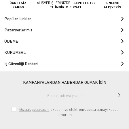
ÜCRETSİZ
ALIŞVERİŞLERİNİZDE -
SEPETTE 100
ONLINE
KARGO
TL İNDİRİM FIRSATI
ALIŞVERİŞ
Popüler Linkler
Pazaryerlerimiz
ÖDEME
KURUMSAL
İş Güvenliği Rehberi
KAMPANYALARDAN HABERDAR OLMAK İÇİN
Gizlilik politikasını
okudum ve elektronik posta almayı kabul
ediyorum.