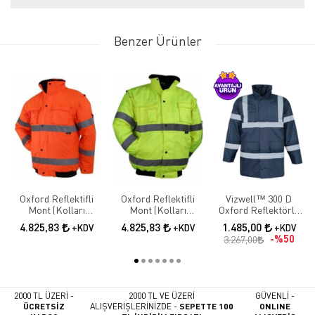
Benzer Ürünler
Oxford Reflektifli
Oxford Reflektifli
Vizwell™ 300 D
Mont (Kolları
Mont (Kolları
Oxford Reflektörlü
Çıkmalı)
Çıkmalı)
İçi Kapitoneli Lacivert
4.825,83
4.825,83
1.485,00
+KDV
+KDV
+KDV
Parka
%50
3.267,00
2000 TL ÜZERİ -
2000 TL VE ÜZERİ
GÜVENLİ -
ÜCRETSİZ
ALIŞVERİŞLERİNİZDE -
SEPETTE 100
ONLINE