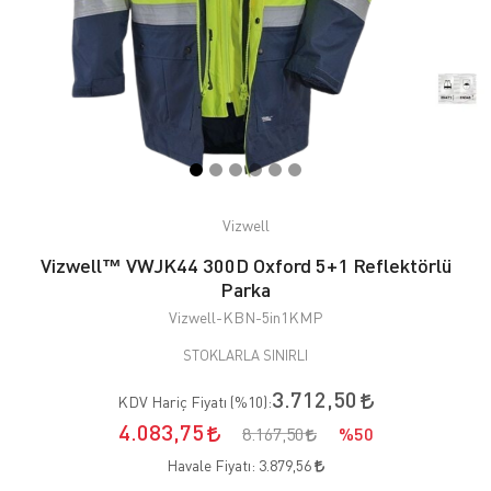
Vizwell
Vizwell™ VWJK44 300D Oxford 5+1 Reflektörlü
Parka
Vizwell-KBN-5in1KMP
STOKLARLA SINIRLI
3.712,50
KDV Hariç Fiyatı (
%10
):
4.083,75
8.167,50
%50
Havale Fiyatı:
3.879,56