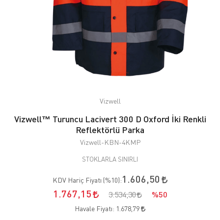
Vizwell
Vizwell™ Turuncu Lacivert 300 D Oxford İki Renkli
Reflektörlü Parka
Vizwell-KBN-4KMP
STOKLARLA SINIRLI
1.606,50
KDV Hariç Fiyatı (
%10
):
1.767,15
3.534,30
%50
Havale Fiyatı:
1.678,79