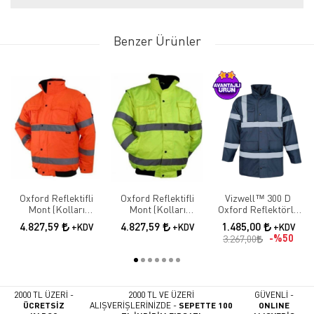
Benzer Ürünler
Oxford Reflektifli
Oxford Reflektifli
Vizwell™ 300 D
Mont (Kolları
Mont (Kolları
Oxford Reflektörlü
Çıkmalı)
Çıkmalı)
İçi Kapitoneli Lacivert
4.827,59
4.827,59
1.485,00
+KDV
+KDV
+KDV
Parka
%50
3.267,00
2000 TL ÜZERİ -
2000 TL VE ÜZERİ
GÜVENLİ -
ÜCRETSİZ
ALIŞVERİŞLERİNİZDE -
SEPETTE 100
ONLINE