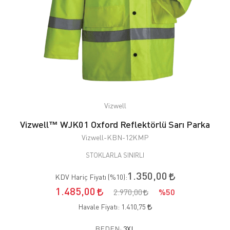
Vizwell
Vizwell™ WJK01 Oxford Reflektörlü Sarı Parka
Vizwell-KBN-12KMP
STOKLARLA SINIRLI
1.350,00
KDV Hariç Fiyatı (
%10
):
1.485,00
2.970,00
%50
Havale Fiyatı:
1.410,75
BEDEN:
3XL