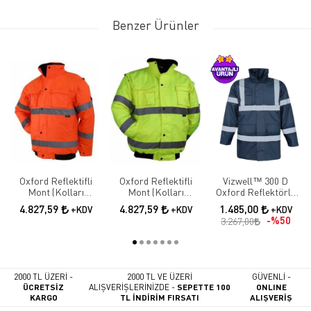
Benzer Ürünler
Oxford Reflektifli
Oxford Reflektifli
Vizwell™ 300 D
Mont (Kolları
Mont (Kolları
Oxford Reflektörlü
Çıkmalı)
Çıkmalı)
İçi Kapitoneli Lacivert
4.827,59
4.827,59
1.485,00
+KDV
+KDV
+KDV
Parka
%50
3.267,00
2000 TL ÜZERİ -
2000 TL VE ÜZERİ
GÜVENLİ -
ÜCRETSİZ
ALIŞVERİŞLERİNİZDE -
SEPETTE 100
ONLINE
KARGO
TL İNDİRİM FIRSATI
ALIŞVERİŞ