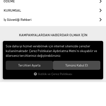
ÖDEME
KURUMSAL
İş Güvenliği Rehberi
KAMPANYALARDAN HABERDAR OLMAK İÇİN
Size daha iyi hizmet verebilmek için internet sitemizde çerezler
kullanılmaktadır. Çerez Politikaları Aydınlatma Metni’ni okuyabilir ve
dilerseniz tercihlerinizi değiştirebilirsiniz.
Gizlilik politikasını
okudum ve elektronik posta almayı kabul
ediyorum.
Tercihleri Ayarla
Tümünü Kabul Et
Gizlilik ve Çerez Politikası
Download on the
Download on
App Store
Google play