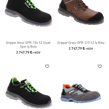
burunlu, kaymaz tabanlı ve darbeye dayanıklı modelleri; sanayi, inşaat,
lojistik, üretim ve ağır çalışma alanlarında maksimum güvenlik sağlar.
Ergonomik tasarımı, rahat iç tabanı ve dayanıklı malzeme yapısı
sayesinde uzun süreli kullanımlarda konfor sunmaktadır.
Gripper Amur GPR-154 S2 Siyah
Gripper Grayz GPR-215 S2 İş Botu
Spor İş Botu
2.747,79
+KDV
2.747,79
+KDV