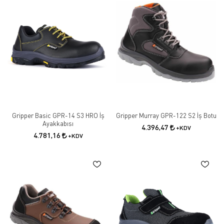
Gripper Basic GPR-14 S3 HRO İş
Gripper Murray GPR-122 S2 İş Botu
Ayakkabısı
4.396,47
+KDV
4.781,16
+KDV