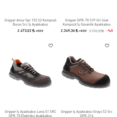
Gripper Amur Gpr 153 S2 Kompozit
Gripper GPR-70 S1P Gri Süet
Burun Src İş Ayakkabısı
Kompozit İş Güvenlik Ayakkabısı
2.473,02
2.349,36
%5
+KDV
+KDV
2.720,32
Gripper İş Ayakkabısı Lena S1 SRC
Gripper Iş Ayakkabısı Grayz S2 Src
GPR-70 Elektrikçi Ayakkabısı
GPR-214