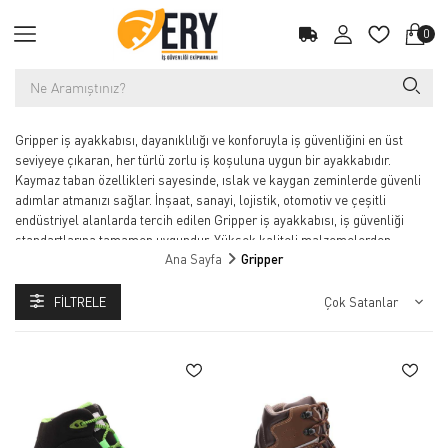
0
Gripper iş ayakkabısı, dayanıklılığı ve konforuyla iş güvenliğini en üst
seviyeye çıkaran, her türlü zorlu iş koşuluna uygun bir ayakkabıdır.
Kaymaz taban özellikleri sayesinde, ıslak ve kaygan zeminlerde güvenli
adımlar atmanızı sağlar. İnşaat, sanayi, lojistik, otomotiv ve çeşitli
endüstriyel alanlarda tercih edilen Gripper iş ayakkabısı, iş güvenliği
standartlarına tamamen uygundur. Yüksek kaliteli malzemelerden
Ana Sayfa
Gripper
üretilmiş olan Gripper, uzun süreli kullanımda bile rahatlık ve esneklik
sunar. Ergonomik tasarımı, ayak sağlığını korur ve gün boyu konfor sağlar.
Suya dayanıklı yapısı ile ıslak koşullarda dahi işlerinizi güvenle
FILTRELE
yapabilirsiniz. Gripper iş ayakkabısı, iş yerinde güvenliği artırırken,
çalışma verimliliğinizi de destekler. Dayanıklı yapısı, güvenli tasarımı ve
konforlu kullanım özellikleriyle Gripper iş ayakkabısı, her iş ortamında
sizleri korur.
Gripper, dayanıklı iş güvenliği ayakkabıları ve profesyonel iş botları
alanında kaliteli çözümler sunan markalardan biridir. Çelik veya kompozit