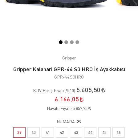
Gripper
Gripper Kalahari GPR-44 S3 HRO İş Ayakkabısı
GPR-44 S3HRO
5.605,50
KDV Hariç Fiyatı (
%10
):
6.166,05
Havale Fiyatı:
5.857,75
NUMARA:
39
39
40
41
42
43
44
45
46