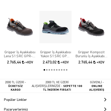
Gripper İş Ayakkabısı
Gripper İş Ayakkabısı
Gripper Kompozit
Lena S1 SRC GPR-70
Yukon S1 SRC GPR-
Burunlu İş Ayakkabısı
Elektrikçi Ayakkabısı
171
Lena S1 SRC GPR-71
2.765,44
2.473,02
2.765,44
+KDV
+KDV
+KDV
2000 TL ÜZERİ -
2000 TL VE ÜZERİ
GÜVENLİ -
ÜCRETSİZ
ALIŞVERİŞLERİNİZDE -
SEPETTE 100
ONLINE
KARGO
TL İNDİRİM FIRSATI
ALIŞVERİŞ
Popüler Linkler
Pazaryerlerimiz