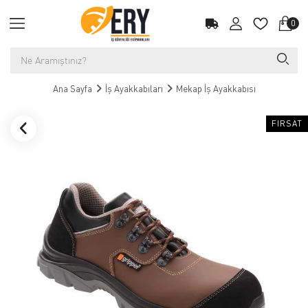
0
Ana Sayfa
İş Ayakkabıları
Mekap İş Ayakkabısı
FIRSAT