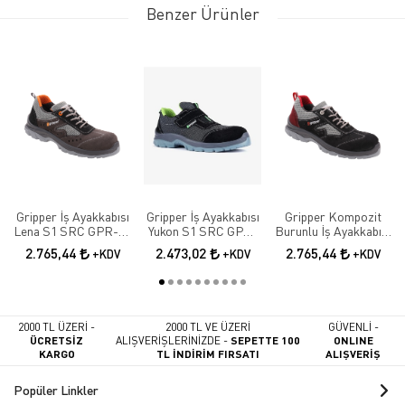
Benzer Ürünler
Gripper İş Ayakkabısı
Gripper İş Ayakkabısı
Gripper Kompozit
Lena S1 SRC GPR-70
Yukon S1 SRC GPR-
Burunlu İş Ayakkabısı
Elektrikçi Ayakkabısı
171
Lena S1 SRC GPR-71
2.765,44
2.473,02
2.765,44
+KDV
+KDV
+KDV
2000 TL ÜZERİ -
2000 TL VE ÜZERİ
GÜVENLİ -
ÜCRETSİZ
ALIŞVERİŞLERİNİZDE -
SEPETTE 100
ONLINE
KARGO
TL İNDİRİM FIRSATI
ALIŞVERİŞ
Popüler Linkler