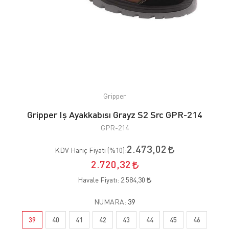
Gripper
Gripper Iş Ayakkabısı Grayz S2 Src GPR-214
GPR-214
2.473,02
KDV Hariç Fiyatı (
%10
):
2.720,32
Havale Fiyatı:
2.584,30
NUMARA:
39
39
40
41
42
43
44
45
46