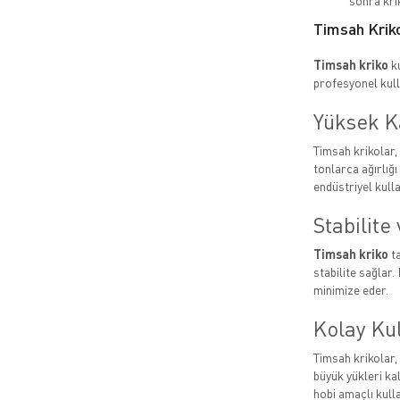
sonra krik
Timsah Kriko
Timsah kriko
ku
profesyonel kulla
Yüksek K
Timsah krikolar,
tonlarca ağırlığı
endüstriyel kullan
Stabilite
Timsah kriko
ta
stabilite sağlar.
minimize eder.
Kolay Ku
Timsah krikolar,
büyük yükleri k
hobi amaçlı kulla