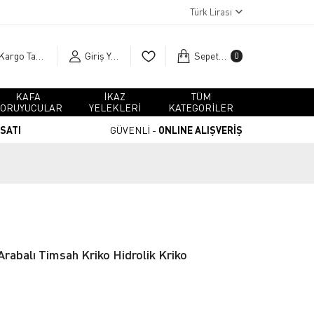
Türk Lirası
Kargo Takip
Giriş Yap
Sepetim
0
KAFA
İKAZ
TÜM
ORUYUCULAR
YELEKLERİ
KATEGORİLER
RSATI
GÜVENLİ -
ONLINE ALIŞVERİŞ
Arabalı Timsah Kriko Hidrolik Kriko