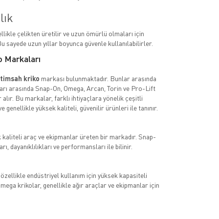
lık
llikle çelikten üretilir ve uzun ömürlü olmaları için
u sayede uzun yıllar boyunca güvenle kullanılabilirler.
o Markaları
timsah kriko
markası bulunmaktadır. Bunlar arasında
arı arasında Snap-On, Omega, Arcan, Torin ve Pro-Lift
 alır. Bu markalar, farklı ihtiyaçlara yönelik çeşitli
 genellikle yüksek kaliteli, güvenilir ürünleri ile tanınır.
kaliteli araç ve ekipmanlar üreten bir markadır. Snap-
rı, dayanıklılıkları ve performansları ile bilinir.
zellikle endüstriyel kullanım için yüksek kapasiteli
Omega krikolar, genellikle ağır araçlar ve ekipmanlar için