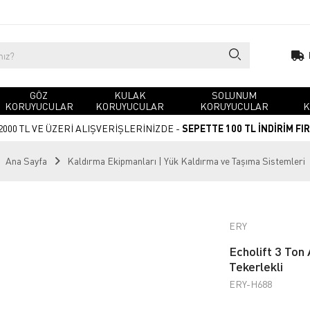
GÖZ
KULAK
SOLUNUM
KORUYUCULAR
KORUYUCULAR
KORUYUCULAR
K
2000 TL VE ÜZERİ ALIŞVERİŞLERİNİZDE -
SEPETTE 100 TL İNDİRİM FI
Ana Sayfa
Kaldırma Ekipmanları | Yük Kaldırma ve Taşıma Sistemleri
ERY
Echolift 3 Ton 
Tekerlekli
ERY-H688