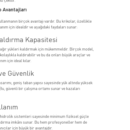
o çekilir.
 Avantajları
llanmanın birçok avantajı vardır. Bu krikolar, özellikle
nım için idealdir ve aşağıdaki faydaları sunar:
aldırma Kapasitesi
 ağır yükleri kaldırmak için mükemmeldir. Birçok model,
 kolaylıkla kaldırabilir ve bu da onları büyük araçlar ve
ım için ideal kılar.
 ve Güvenlik
sarımı, geniş taban yapısı sayesinde yük altında yüksek
 Bu, güvenli bir çalışma ortamı sunar ve kazaları
llanım
 hidrolik sistemleri sayesinde minimum fiziksel güçle
aldırma imkânı sunar. Bu hem profesyoneller hem de
nıcılar için büyük bir avantajdır.