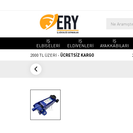
İŞ
İŞ
İŞ
ELBİSELERİ
ELDİVENLERİ
AYAKKABILARI
2000 TL ÜZERİ -
ÜCRETSİZ KARGO