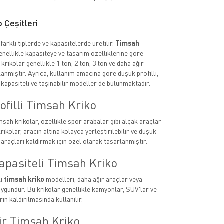
 Çeşitleri
farklı tiplerde ve kapasitelerde üretilir.
Timsah
enellikle kapasiteye ve tasarım özelliklerine göre
u krikolar genellikle 1 ton, 2 ton, 3 ton ve daha ağır
lanmıştır. Ayrıca, kullanım amacına göre düşük profilli,
kapasiteli ve taşınabilir modeller de bulunmaktadır.
filli Timsah Kriko
msah krikolar, özellikle spor arabalar gibi alçak araçlar
krikolar, aracın altına kolayca yerleştirilebilir ve düşük
 araçları kaldırmak için özel olarak tasarlanmıştır.
apasiteli Timsah Kriko
li
timsah kriko
modelleri, daha ağır araçlar veya
uygundur. Bu krikolar genellikle kamyonlar, SUV'lar ve
rın kaldırılmasında kullanılır.
ir Timsah Kriko