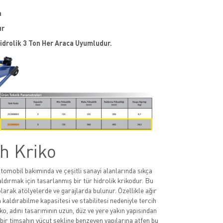
n
ır
Hidrolik 3 Ton Her Araca Uyumludur.
h Kriko
otomobil bakımında ve çeşitli sanayi alanlarında sıkça
aldırmak için tasarlanmış bir tür hidrolik krikodur. Bu
olarak atölyelerde ve garajlarda bulunur. Özellikle ağır
a kaldırabilme kapasitesi ve stabilitesi nedeniyle tercih
iko, adını tasarımının uzun, düz ve yere yakın yapısından
, bir timsahın vücut şekline benzeyen yapılarına atfen bu