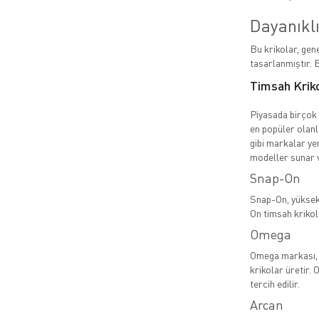
Dayanıklı
Bu krikolar, gene
tasarlanmıştır. B
Timsah Krik
Piyasada birçok
en popüler olanl
gibi markalar yer
modeller sunar ve
Snap-On
Snap-On, yüksek 
On timsah krikola
Omega
Omega markası, ö
krikolar üretir. 
tercih edilir.
Arcan