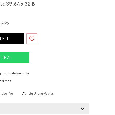
39.645,32
20
):
5,66
 EKLE
LIF AL
 günü içinde kargoda
Haber Ver
Bu Ürünü Paylaş