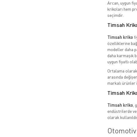
Arcan, uygun fiya
krikoları hem pro
seçimdir.
Timsah Kriko
Timsah kriko
fi
özelliklerine bağ
modeller daha pa
daha karmaşık bi
uygun fiyatlı olabi
Ortalama olarak, 
arasında değişen
markalı ürünler i
Timsah Kriko
Timsah kriko
, 
endüstrilerde ve 
olarak kullanıldı
Otomotiv