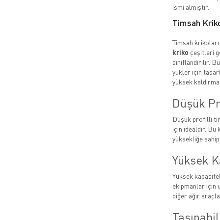
ismi almıştır.
Timsah Kriko
Timsah krikoları 
kriko
çeşitleri g
sınıflandırılır. B
yükler için tasar
yüksek kaldırma 
Düşük Pro
Düşük profilli ti
için idealdir. Bu 
yüksekliğe sahip
Yüksek K
Yüksek kapasite
ekipmanlar için 
diğer ağır araçla
Taşınabil