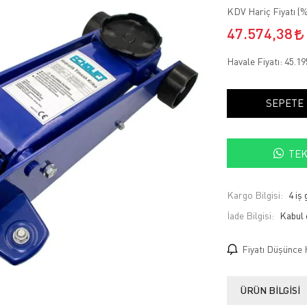
KDV Hariç Fiyatı (
%
47.574,38
Havale Fiyatı:
45.19
SEPETE
TEK
Kargo Bilgisi:
4 iş
İade Bilgisi:
Fiyatı Düşünce 
ÜRÜN BILGISI