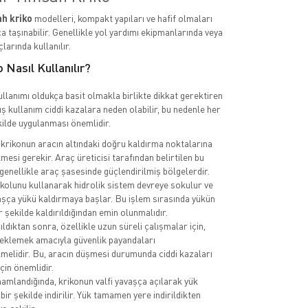
h kriko
modelleri, kompakt yapıları ve hafif olmaları
a taşınabilir. Genellikle yol yardımı ekipmanlarında veya
larında kullanılır.
 Nasıl Kullanılır?
llanımı oldukça basit olmakla birlikte dikkat gerektiren
lış kullanım ciddi kazalara neden olabilir, bu nedenle her
ilde uygulanması önemlidir.
 krikonun aracın altındaki doğru kaldırma noktalarına
lmesi gerekir. Araç üreticisi tarafından belirtilen bu
 genellikle araç şasesinde güçlendirilmiş bölgelerdir.
kolunu kullanarak hidrolik sistem devreye sokulur ve
aşça yükü kaldırmaya başlar. Bu işlem sırasında yükün
r şekilde kaldırıldığından emin olunmalıdır.
ıldıktan sonra, özellikle uzun süreli çalışmalar için,
eklemek amacıyla güvenlik payandaları
ilmelidir. Bu, aracın düşmesi durumunda ciddi kazaları
çin önemlidir.
amlandığında, krikonun valfi yavaşça açılarak yük
bir şekilde indirilir. Yük tamamen yere indirildikten