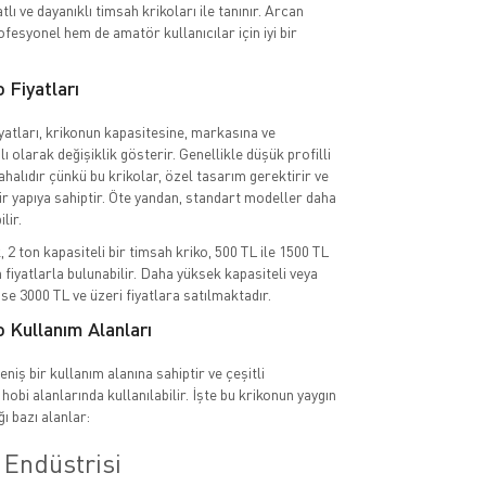
tlı ve dayanıklı timsah krikoları ile tanınır. Arcan
fesyonel hem de amatör kullanıcılar için iyi bir
 Fiyatları
yatları, krikonun kapasitesine, markasına ve
lı olarak değişiklik gösterir. Genellikle düşük profilli
halıdır çünkü bu krikolar, özel tasarım gerektirir ve
r yapıya sahiptir. Öte yandan, standart modeller daha
lir.
2 ton kapasiteli bir timsah kriko, 500 TL ile 1500 TL
 fiyatlarla bulunabilir. Daha yüksek kapasiteli veya
se 3000 TL ve üzeri fiyatlara satılmaktadır.
 Kullanım Alanları
geniş bir kullanım alanına sahiptir ve çeşitli
hobi alanlarında kullanılabilir. İşte bu krikonun yaygın
ğı bazı alanlar:
 Endüstrisi