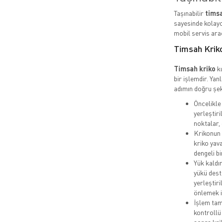
Taşınabilir
timsa
sayesinde kolayc
mobil servis araç
Timsah Kriko
Timsah kriko
ku
bir işlemdir. Yan
adımın doğru şek
Öncelikle
yerleştiri
noktalar,
Krikonun 
kriko yav
dengeli bi
Yük kaldır
yükü dest
yerleştir
önlemek i
İşlem tam
kontrollü 