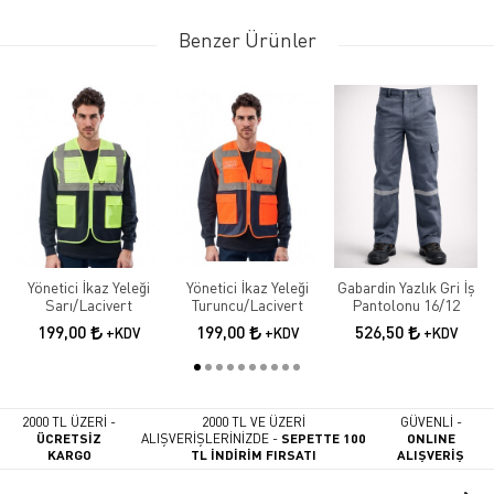
Benzer Ürünler
Yönetici İkaz Yeleği
Yönetici İkaz Yeleği
Gabardin Yazlık Gri İş
Sarı/Lacivert
Turuncu/Lacivert
Pantolonu 16/12
199,00
199,00
526,50
+KDV
+KDV
+KDV
2000 TL ÜZERİ -
2000 TL VE ÜZERİ
GÜVENLİ -
ÜCRETSİZ
ALIŞVERİŞLERİNİZDE -
SEPETTE 100
ONLINE
KARGO
TL İNDİRİM FIRSATI
ALIŞVERİŞ