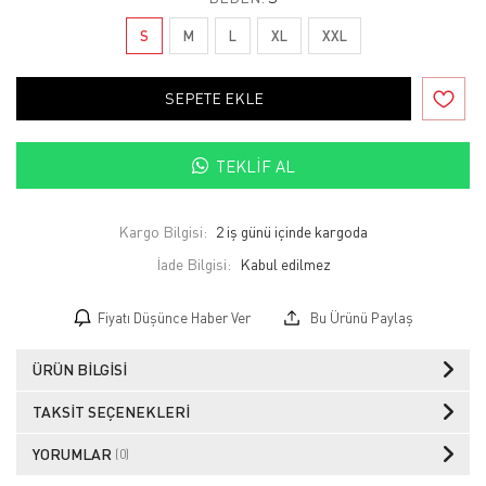
S
M
L
XL
XXL
SEPETE EKLE
TEKLIF AL
Kargo Bilgisi:
2 iş günü içinde kargoda
İade Bilgisi:
Fiyatı Düşünce Haber Ver
Bu Ürünü Paylaş
ÜRÜN BILGISI
TAKSIT SEÇENEKLERI
YORUMLAR
(0)