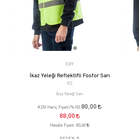
ERY
İkaz Yeleği Reflektifli Fosfor Sarı
İY2
İkaz Yeleği Sarı
80,00
KDV Hariç Fiyatı (
%10
):
88,00
Havale Fiyatı:
83,60
BEDEN:
S