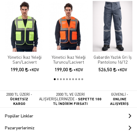
Yönetici İkaz Yeleği
Yönetici İkaz Yeleği
Gabardin Yazlık Gri İş
Sarı/Lacivert
Turuncu/Lacivert
Pantolonu 16/12
199,00
199,00
526,50
+KDV
+KDV
+KDV
2000 TL ÜZERİ -
2000 TL VE ÜZERİ
GÜVENLİ -
ÜCRETSİZ
ALIŞVERİŞLERİNİZDE -
SEPETTE 100
ONLINE
KARGO
TL İNDİRİM FIRSATI
ALIŞVERİŞ
Popüler Linkler
Pazaryerlerimiz