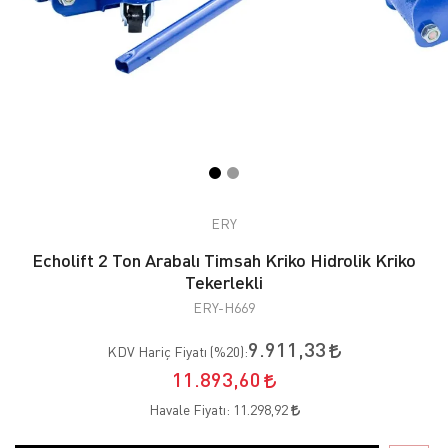
ERY
Echolift 2 Ton Arabalı Timsah Kriko Hidrolik Kriko
Tekerlekli
ERY-H669
9.911,33
KDV Hariç Fiyatı (
%20
):
11.893,60
Havale Fiyatı:
11.298,92