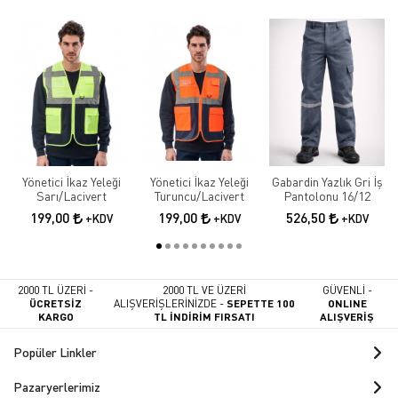
Yönetici İkaz Yeleği
Yönetici İkaz Yeleği
Gabardin Yazlık Gri İş
Sarı/Lacivert
Turuncu/Lacivert
Pantolonu 16/12
199,00
199,00
526,50
+KDV
+KDV
+KDV
2000 TL ÜZERİ -
2000 TL VE ÜZERİ
GÜVENLİ -
ÜCRETSİZ
ALIŞVERİŞLERİNİZDE -
SEPETTE 100
ONLINE
KARGO
TL İNDİRİM FIRSATI
ALIŞVERİŞ
Popüler Linkler
Pazaryerlerimiz