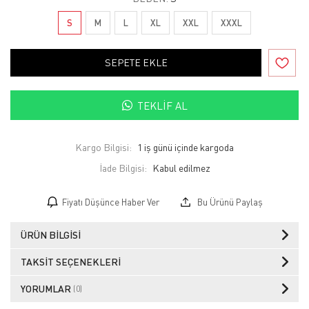
S
M
L
XL
XXL
XXXL
SEPETE EKLE
TEKLIF AL
Kargo Bilgisi:
1 iş günü içinde kargoda
İade Bilgisi:
Fiyatı Düşünce Haber Ver
Bu Ürünü Paylaş
ÜRÜN BILGISI
TAKSIT SEÇENEKLERI
YORUMLAR
(0)