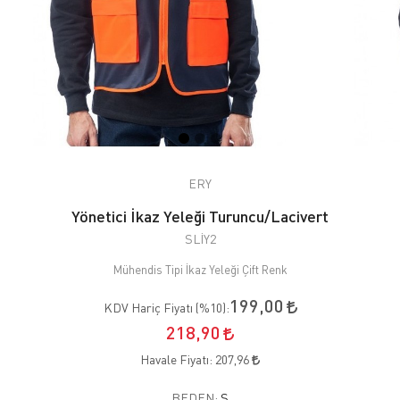
ERY
Yönetici İkaz Yeleği Turuncu/Lacivert
SLİY2
Mühendis Tipi İkaz Yeleği Çift Renk
199,00
KDV Hariç Fiyatı (
%10
):
218,90
Havale Fiyatı:
207,96
BEDEN:
S