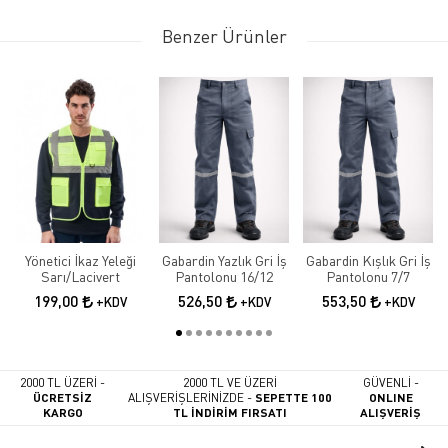
Benzer Ürünler
Yönetici İkaz Yeleği
Gabardin Yazlık Gri İş
Gabardin Kışlık Gri İş
Sarı/Lacivert
Pantolonu 16/12
Pantolonu 7/7
199,00
526,50
553,50
+KDV
+KDV
+KDV
2000 TL ÜZERİ -
2000 TL VE ÜZERİ
GÜVENLİ -
ÜCRETSİZ
ALIŞVERİŞLERİNİZDE -
SEPETTE 100
ONLINE
KARGO
TL İNDİRİM FIRSATI
ALIŞVERİŞ