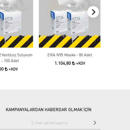
 Ventilsiz Solunum
ERA N95 Maske - 80 Adet
ERA N95
 - 100 Adet
1.104,80
96
+KDV
,00
+KDV
KAMPANYALARDAN HABERDAR OLMAK İÇİN