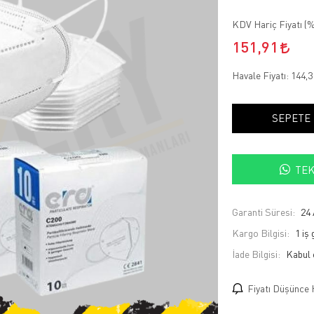
KDV Hariç Fiyatı (
%
151,91
Havale Fiyatı:
144,
SEPETE
TEK
Garanti Süresi:
24 
Kargo Bilgisi:
1 iş
İade Bilgisi:
Fiyatı Düşünce 