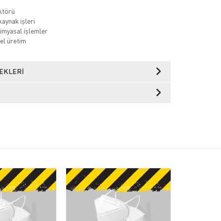
ktörü
kaynak işleri
imyasal işlemler
el üretim
EKLERI