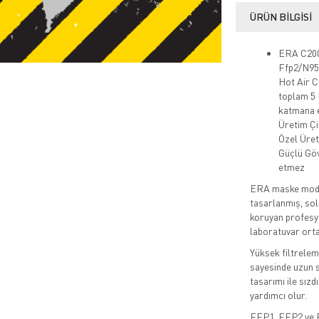
ÜRÜN BILGISI
ERA C200
Ffp2/N95
Hot Air 
toplam 5 
katmana e
Üretim Çif
Özel Üret
Güçlü Göv
etmez
ERA maske modell
tasarlanmış, sol
koruyan profesyo
laboratuvar orta
Yüksek filtrelem
sayesinde uzun s
tasarımı ile sı
yardımcı olur.
FFP1, FFP2 ve FF