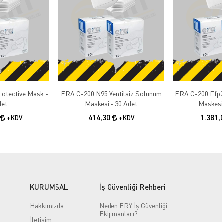
otective Mask -
ERA C-200 N95 Ventilsiz Solunum
ERA C-200 Ffp2
det
Maskesi - 30 Adet
Maskesi
414,30
1.381
+KDV
+KDV
KURUMSAL
İş Güvenliği Rehberi
Hakkımızda
Neden ERY İş Güvenliği
Ekipmanları?
İletişim