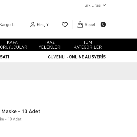
Türk Lirası
Kargo Takip
Giriş Yap
Sepetim
0
KAFA
İKAZ
TÜM
ORUYUCULAR
YELEKLERİ
KATEGORİLER
RSATI
GÜVENLİ -
ONLINE ALIŞVERİŞ
Maske - 10 Adet
e - 10 Adet