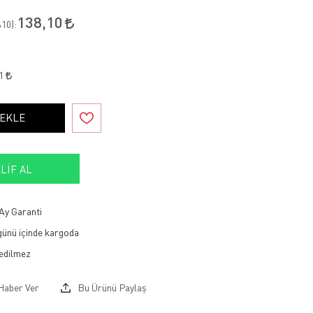
138,10
10
):
31
 EKLE
LIF AL
Ay Garanti
 günü içinde kargoda
Haber Ver
Bu Ürünü Paylaş