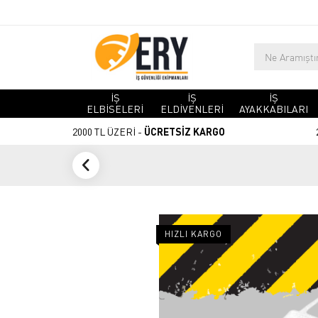
İŞ
İŞ
İŞ
ELBİSELERİ
ELDİVENLERİ
AYAKKABILARI
2000 TL ÜZERİ -
ÜCRETSİZ KARGO
HIZLI KARGO