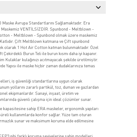
 Maske Avrupa Standartlarını Sağlamaktadır. Era
 Maskemiz VENTİLSİZDİR. Spunbond - Meltblown -
Cotton - Meltblown - Spunbond olmak üzere maskemiz
Katlıdır. Çift Meltblown katmana ve Çift spunbond
k olarak 1 Hot Air Cotton katman bulunmaktadır. Özel
t Çekirdekli Burun Teli ile burun kısmı daha iyi kapanır.
im Kulaklar kulağınızı acıtmayacak şekilde üretilmiştir.
de Yapısı ile maske hiçbir zaman dudaklarınıza temas
eri, iş güvenliği standartlarına uygun olarak
unum yollarını zararlı partikül, toz, duman ve gazlardan
nel ekipmanlardır. Sanayi, inşaat, üretim ve
mlarında güvenli çalışma için ideal çözümler sunar.
e kapasitesine sahip ERA maskeler, ergonomik yapıları
üreli kullanımlarda konfor sağlar. Yüze tam oturan
zdırmazlık sunar ve maksimum koruma elde edilmesine
P3 gibi farklı koruma seviyelerine sahip modelleri