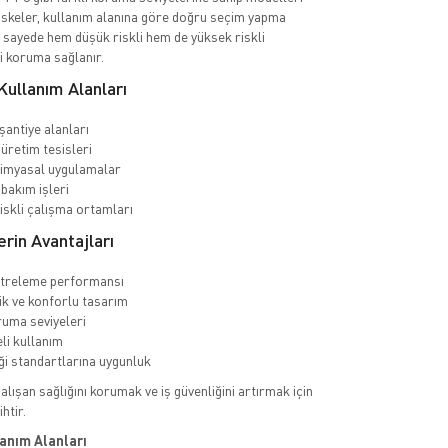
keler, kullanım alanına göre doğru seçim yapma
 sayede hem düşük riskli hem de yüksek riskli
i koruma sağlanır.
ullanım Alanları
şantiye alanları
üretim tesisleri
imyasal uygulamalar
bakım işleri
riskli çalışma ortamları
rin Avantajları
ltreleme performansı
k ve konforlu tasarım
ruma seviyeleri
li kullanım
iği standartlarına uygunluk
lışan sağlığını korumak ve iş güvenliğini artırmak için
ihtir.
anım Alanları