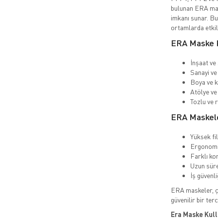
bulunan ERA mas
imkanı sunar. Bu
ortamlarda etkil
ERA Maske K
İnşaat ve 
Sanayi ve 
Boya ve k
Atölye ve 
Tozlu ve 
ERA Maskele
Yüksek fi
Ergonomi
Farklı ko
Uzun süre
İş güvenl
ERA maskeler, ça
güvenilir bir terc
Era Maske Kull