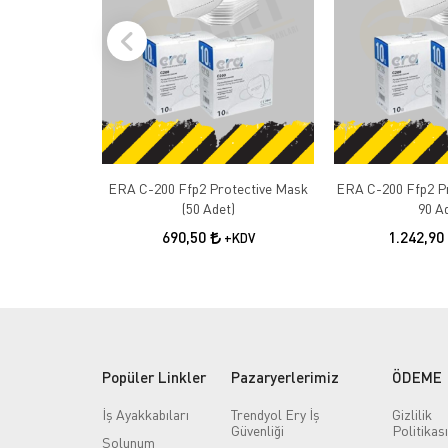
ERA C-200 Ffp2 Protective Mask
ERA C-200 Ffp2 Pr
(50 Adet)
90 A
690,50
1.242,90
+KDV
Popüler Linkler
Pazaryerlerimiz
ÖDEME
İş Ayakkabıları
Trendyol Ery İş
Gizlilik
Güvenliği
Politikası
Solunum