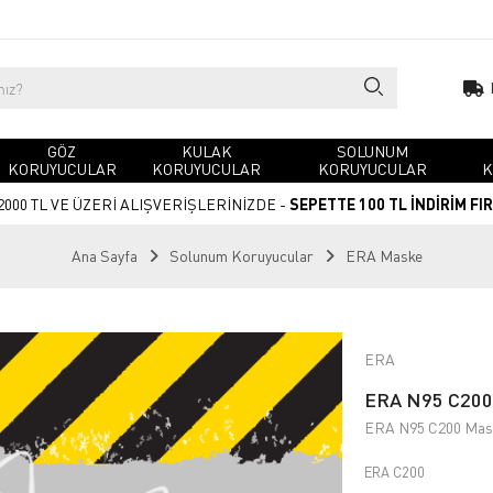
GÖZ
KULAK
SOLUNUM
KORUYUCULAR
KORUYUCULAR
KORUYUCULAR
K
2000 TL VE ÜZERİ ALIŞVERİŞLERİNİZDE -
SEPETTE 100 TL İNDİRİM FI
Ana Sayfa
Solunum Koruyucular
ERA Maske
ERA
ERA N95 C200 
ERA N95 C200 Mask
ERA C200