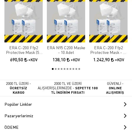
ERA C-200 Ffp2
ERA N95 C200 Maske
ERA C-200 Ffp2
Protective Mask (50
- 10 Adet
Protective Mask - 90
Adet)
Adet
690,50
138,10
1.242,90
+KDV
+KDV
+KDV
2000 TL ÜZERİ -
2000 TL VE ÜZERİ
GÜVENLİ -
ÜCRETSİZ
ALIŞVERİŞLERİNİZDE -
SEPETTE 100
ONLINE
KARGO
TL İNDİRİM FIRSATI
ALIŞVERİŞ
Popüler Linkler
Pazaryerlerimiz
ÖDEME