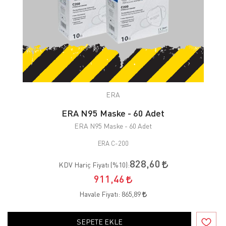
ERA
ERA N95 Maske - 60 Adet
ERA N95 Maske - 60 Adet
ERA C-200
828,60
KDV Hariç Fiyatı (
%10
):
911,46
Havale Fiyatı:
865,89
SEPETE EKLE