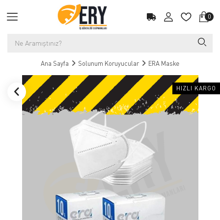
0
Ana Sayfa
Solunum Koruyucular
ERA Maske
HIZLI KARGO