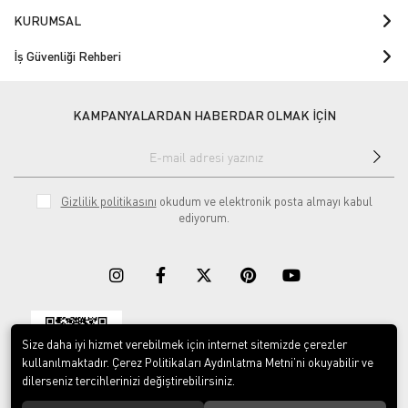
KURUMSAL
İş Güvenliği Rehberi
KAMPANYALARDAN HABERDAR OLMAK İÇİN
Gizlilik politikasını
okudum ve elektronik posta almayı kabul
ediyorum.
Size daha iyi hizmet verebilmek için internet sitemizde çerezler
Download on the
Download on
App Store
Google play
kullanılmaktadır. Çerez Politikaları Aydınlatma Metni’ni okuyabilir ve
dilerseniz tercihlerinizi değiştirebilirsiniz.