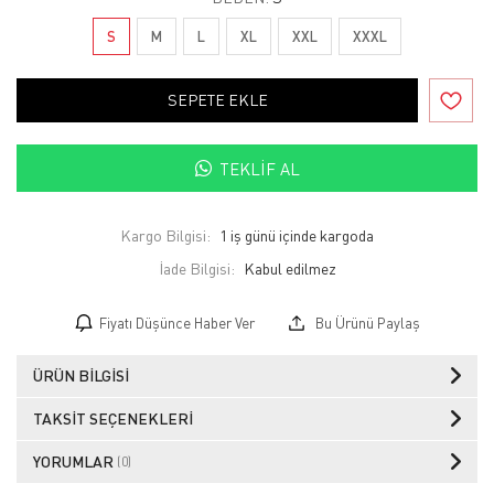
S
M
L
XL
XXL
XXXL
SEPETE EKLE
TEKLIF AL
Kargo Bilgisi:
1 iş günü içinde kargoda
İade Bilgisi:
Fiyatı Düşünce Haber Ver
Bu Ürünü Paylaş
ÜRÜN BILGISI
TAKSIT SEÇENEKLERI
YORUMLAR
(0)