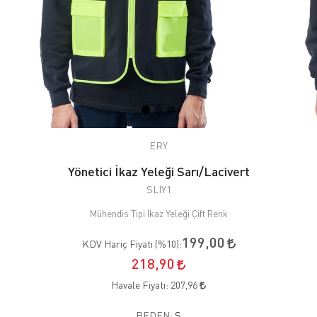
ERY
Yönetici İkaz Yeleği Sarı/Lacivert
SLİY1
Mühendis Tipi İkaz Yeleği Çift Renk
199,00
KDV Hariç Fiyatı (
%10
):
218,90
Havale Fiyatı:
207,96
BEDEN:
S