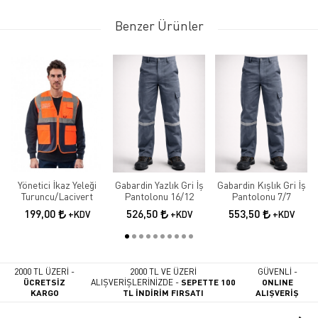
Benzer Ürünler
Yönetici İkaz Yeleği
Gabardin Yazlık Gri İş
Gabardin Kışlık Gri İş
Turuncu/Lacivert
Pantolonu 16/12
Pantolonu 7/7
199,00
526,50
553,50
+KDV
+KDV
+KDV
2000 TL ÜZERİ -
2000 TL VE ÜZERİ
GÜVENLİ -
ÜCRETSİZ
ALIŞVERİŞLERİNİZDE -
SEPETTE 100
ONLINE
KARGO
TL İNDİRİM FIRSATI
ALIŞVERİŞ