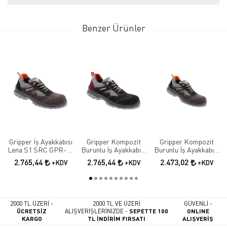
Benzer Ürünler
Gripper İş Ayakkabısı
Gripper Kompozit
Gripper Kompozit
Lena S1 SRC GPR-70
Burunlu İş Ayakkabısı
Burunlu İş Ayakkabısı
Elektrikçi Ayakkabısı
Lena S1 SRC GPR-71
Lena S1 SRC GPR-70
2.765,44
2.765,44
2.473,02
+KDV
+KDV
+KDV
2000 TL ÜZERİ -
2000 TL VE ÜZERİ
GÜVENLİ -
ÜCRETSİZ
ALIŞVERİŞLERİNİZDE -
SEPETTE 100
ONLINE
KARGO
TL İNDİRİM FIRSATI
ALIŞVERİŞ