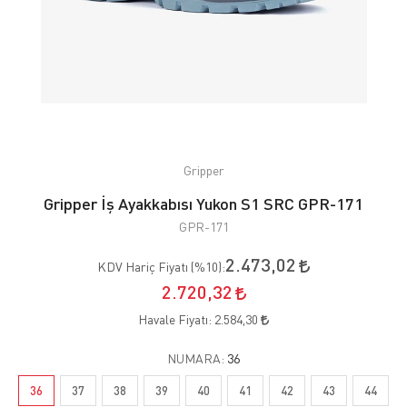
Gripper
Gripper İş Ayakkabısı Yukon S1 SRC GPR-171
GPR-171
2.473,02
KDV Hariç Fiyatı (
%10
):
2.720,32
Havale Fiyatı:
2.584,30
NUMARA:
36
36
37
38
39
40
41
42
43
44