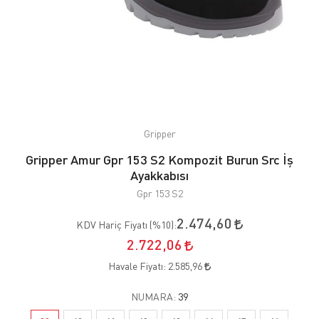
Gripper
Gripper Amur Gpr 153 S2 Kompozit Burun Src İş
Ayakkabısı
Gpr 153 S2
2.474,60
KDV Hariç Fiyatı (
%10
):
2.722,06
Havale Fiyatı:
2.585,96
NUMARA:
39