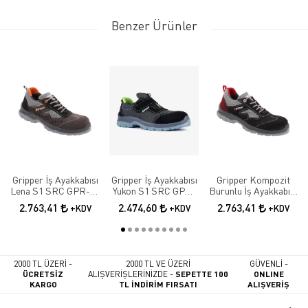
Benzer Ürünler
Gripper İş Ayakkabısı
Gripper İş Ayakkabısı
Gripper Kompozit
Lena S1 SRC GPR-70
Yukon S1 SRC GPR-
Burunlu İş Ayakkabısı
Elektrikçi Ayakkabısı
171
Lena S1 SRC GPR-71
2.763,41
2.474,60
2.763,41
+KDV
+KDV
+KDV
2000 TL ÜZERİ -
2000 TL VE ÜZERİ
GÜVENLİ -
ÜCRETSİZ
ALIŞVERİŞLERİNİZDE -
SEPETTE 100
ONLINE
KARGO
TL İNDİRİM FIRSATI
ALIŞVERİŞ