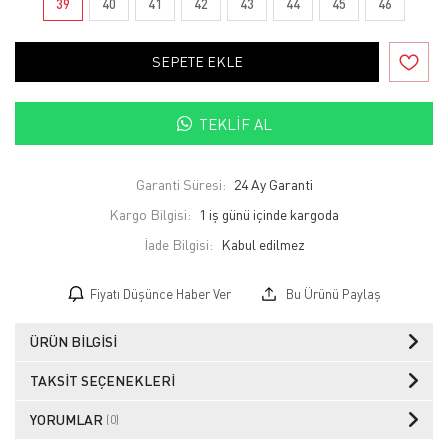
39
40
41
42
43
44
45
46
SEPETE EKLE
TEKLIF AL
Garanti Süresi:
24 Ay Garanti
Kargo Bilgisi:
1 iş günü içinde kargoda
İade Bilgisi:
Fiyatı Düşünce Haber Ver
Bu Ürünü Paylaş
ÜRÜN BILGISI
TAKSIT SEÇENEKLERI
YORUMLAR
(0)