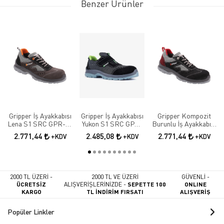
Benzer Ürünler
Gripper İş Ayakkabısı
Gripper İş Ayakkabısı
Gripper Kompozit
Lena S1 SRC GPR-70
Yukon S1 SRC GPR-
Burunlu İş Ayakkabısı
Elektrikçi Ayakkabısı
171
Lena S1 SRC GPR-71
2.771,44
2.485,08
2.771,44
+KDV
+KDV
+KDV
2000 TL ÜZERİ -
2000 TL VE ÜZERİ
GÜVENLİ -
ÜCRETSİZ
ALIŞVERİŞLERİNİZDE -
SEPETTE 100
ONLINE
KARGO
TL İNDİRİM FIRSATI
ALIŞVERİŞ
Popüler Linkler