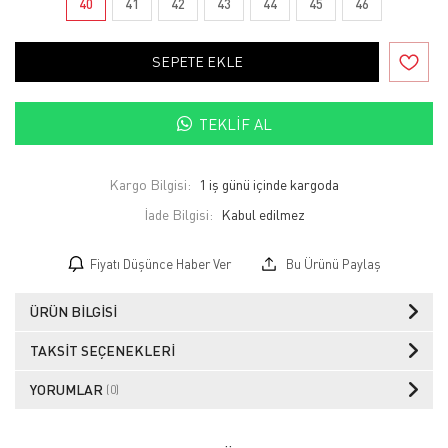
40
41
42
43
44
45
46
SEPETE EKLE
TEKLIF AL
Kargo Bilgisi:
1 iş günü içinde kargoda
İade Bilgisi:
Fiyatı Düşünce Haber Ver
Bu Ürünü Paylaş
ÜRÜN BILGISI
TAKSIT SEÇENEKLERI
YORUMLAR
(0)