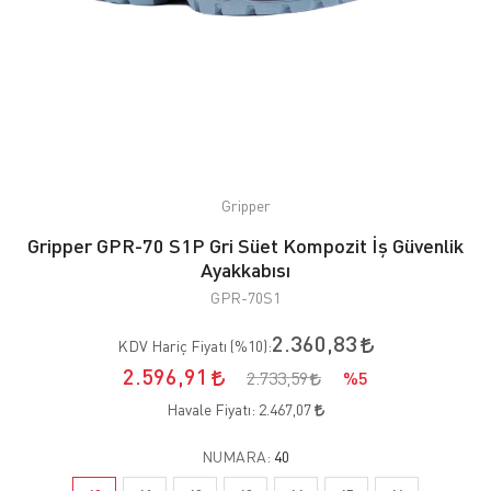
Gripper
Gripper GPR-70 S1P Gri Süet Kompozit İş Güvenlik
Ayakkabısı
GPR-70S1
2.360,83
KDV Hariç Fiyatı (
%10
):
2.596,91
2.733,59
%5
Havale Fiyatı:
2.467,07
NUMARA:
40