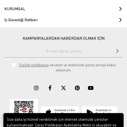
KURUMSAL
İş Güvenliği Rehberi
KAMPANYALARDAN HABERDAR OLMAK İÇİN
Gizlilik politikasını
okudum ve elektronik posta almayı kabul
ediyorum.
Download on the
Download on
App Store
Google play
Size daha iyi hizmet verebilmek için internet sitemizde çerezler
kullanılmaktadır. Çerez Politikaları Aydınlatma Metni’ni okuyabilir ve