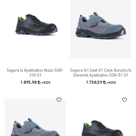
Segura İş Ayakkabısı Vezüv SGR-
Segura Gri Süet O1 Çelik Burunlu İş
31R S3
Güvenlik Ayakkabısı SGR-51 O1
1.895,98
1.758,59
+KDV
+KDV