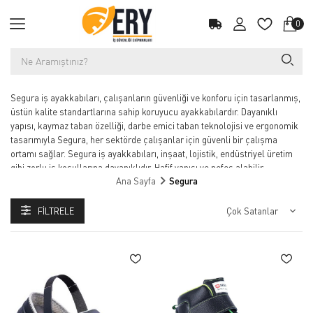
0
Segura iş ayakkabıları, çalışanların güvenliği ve konforu için tasarlanmış,
üstün kalite standartlarına sahip koruyucu ayakkabılardır. Dayanıklı
yapısı, kaymaz taban özelliği, darbe emici taban teknolojisi ve ergonomik
tasarımıyla Segura, her sektörde çalışanlar için güvenli bir çalışma
ortamı sağlar. Segura iş ayakkabıları, inşaat, lojistik, endüstriyel üretim
gibi zorlu iş koşullarına dayanıklıdır. Hafif yapısı ve nefes alabilir
Ana Sayfa
Segura
malzemeleri sayesinde gün boyu konfor sunar. İş güvenliği
ekipmanlarınızda Segura iş ayakkabılarını tercih ederek hem
çalışanlarınızı koruyabilir hem de iş performansını artırabilirsiniz.
FILTRELE
Segura, profesyonel iş güvenliği ayakkabıları ve koruyucu iş botları
alanında dayanıklı çözümler sunan markalardan biridir. Çelik burunlu,
kaymaz tabanlı ve darbeye dayanıklı iş ayakkabıları; sanayi, inşaat,
lojistik, üretim ve ağır çalışma alanlarında maksimum güvenlik sağlar.
Ergonomik yapısı ve konfor odaklı tasarımı sayesinde uzun süreli
kullanımlarda rahatlık sunarken, dayanıklı malzeme teknolojisi ile zorlu