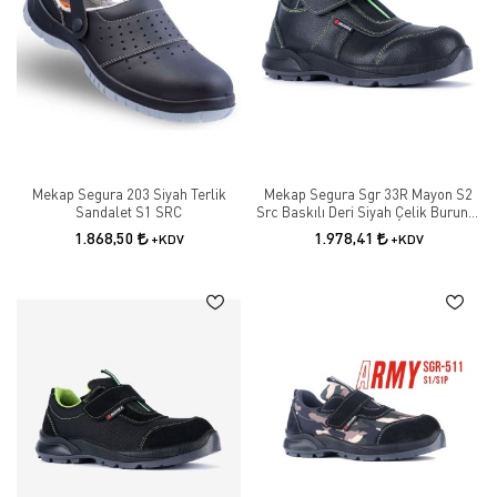
çalışma koşullarına uyum sağlar.
Mekap Segura 203 Siyah Terlik
Mekap Segura Sgr 33R Mayon S2
Sandalet S1 SRC
Src Baskılı Deri Siyah Çelik Burunlu
Iş Güvenlik Botu
1.868,50
1.978,41
+KDV
+KDV