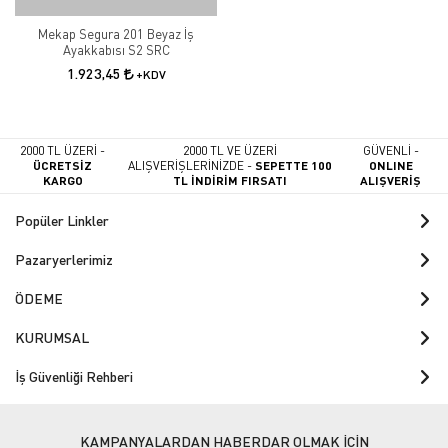
Mekap Segura 201 Beyaz İş
Ayakkabısı S2 SRC
1.923,45
+KDV
2000 TL ÜZERİ -
2000 TL VE ÜZERİ
GÜVENLİ -
ÜCRETSİZ
ALIŞVERİŞLERİNİZDE -
SEPETTE 100
ONLINE
KARGO
TL İNDİRİM FIRSATI
ALIŞVERİŞ
Popüler Linkler
Pazaryerlerimiz
ÖDEME
KURUMSAL
İş Güvenliği Rehberi
KAMPANYALARDAN HABERDAR OLMAK İÇİN