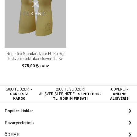
çalışma alanlarında maksimum koruma sağlar. EN ve IEC standartlarına
uygun dayanıklı ürünleri sayesinde profesyonel kullanım için güvenilir
TÜKENDİ
çözümler sunmaktadır.
Regeltex Standart Izole Elektrikçi
Eldiveni Elektrikçi Eldiven 10 Kv
975,00
+KDV
2000 TL ÜZERİ -
2000 TL VE ÜZERİ
GÜVENLİ -
ÜCRETSİZ
ALIŞVERİŞLERİNİZDE -
SEPETTE 100
ONLINE
KARGO
TL İNDİRİM FIRSATI
ALIŞVERİŞ
Popüler Linkler
Pazaryerlerimiz
ÖDEME