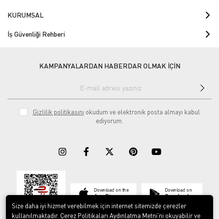
KURUMSAL
İş Güvenliği Rehberi
KAMPANYALARDAN HABERDAR OLMAK İÇİN
Gizlilik politikasını
okudum ve elektronik posta almayı kabul
ediyorum.
Download on the
Download on
App Store
Google play
Size daha iyi hizmet verebilmek için internet sitemizde çerezler
kullanılmaktadır. Çerez Politikaları Aydınlatma Metni’ni okuyabilir ve