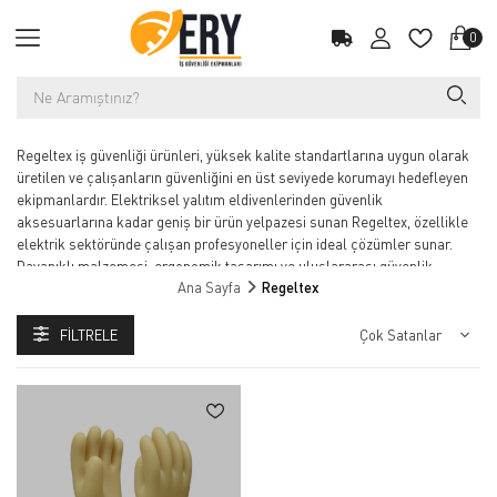
0
Regeltex iş güvenliği ürünleri, yüksek kalite standartlarına uygun olarak
üretilen ve çalışanların güvenliğini en üst seviyede korumayı hedefleyen
ekipmanlardır. Elektriksel yalıtım eldivenlerinden güvenlik
aksesuarlarına kadar geniş bir ürün yelpazesi sunan Regeltex, özellikle
elektrik sektöründe çalışan profesyoneller için ideal çözümler sunar.
Dayanıklı malzemesi, ergonomik tasarımı ve uluslararası güvenlik
Ana Sayfa
Regeltex
sertifikalarına sahip ürünleri ile Regeltex, iş güvenliği alanında güvenilir
bir marka olarak öne çıkar. Uzun süreli kullanım sağlayan Regeltex
ürünleri, hem çalışanların güvenliğini sağlarken hem de iş verimliliğini
FILTRELE
artırır. İş sağlığı ve güvenliğini öncelik haline getiren işletmeler için
Regeltex, doğru bir tercihtir.
Regeltex, yüksek gerilim ve elektrik güvenliği ekipmanları alanında dünya
çapında tercih edilen profesyonel markalardan biridir. İzole eldivenler,
elektrikçi koruyucu ekipmanları, dielektrik ürünler ve yüksek voltaj
güvenlik çözümleri ile enerji, bakım, elektrik dağıtım ve endüstriyel