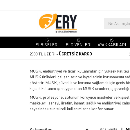
İŞ
İŞ
İŞ
ELBİSELERİ
ELDİVENLERİ
AYAKKABILARI
2000 TL ÜZERİ -
ÜCRETSİZ KARGO
MUSK, endüstriyel ve ticari kullanımlar için yüksek kaliteli
MUSK ürünleri, çalışanların ve işyerlerinin korunmasını sa
gösterir. MUSK, güvenlik ve koruma sağlamak için geniş bir
kişisel kullanım için uygun olan MUSK ürünleri, iş güvenliği
MUSK, profesyonel solunum koruyucu maskeler ve kişisel k
maskeleri; sanayi, üretim, inşaat, sağlık ve endüstriyel çal
sayesinde uzun süreli kullanımlarda konfor sunar.
Ana Sayfa
M
Kategoriler