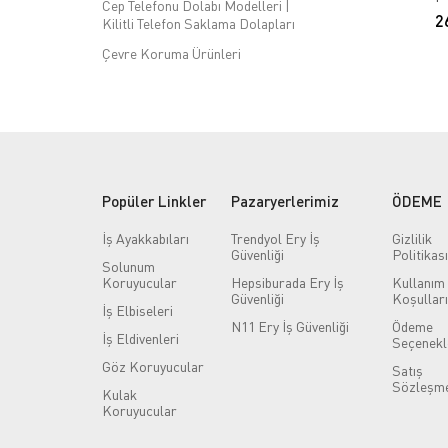
Cep Telefonu Dolabı Modelleri |
2
Kilitli Telefon Saklama Dolapları
Çevre Koruma Ürünleri
Dilek ve Şikayet Kutusu Modelleri
| Öneri ve Geri Bildirim Kutuları
Döküntü Kitleri
Duyuru Panosu Modelleri |
Mantar, Cam ve Manyetik Panolar
Popüler Linkler
Pazaryerlerimiz
ÖDEME
El Aletleri
İş Ayakkabıları
Trendyol Ery İş
Gizlilik
Emniyetli Maket Bıçakları
Güvenliği
Politikası
Solunum
Göz Koruyucular
Koruyucular
Hepsiburada Ery İş
Kullanım
Güvenliği
Koşulları
Göz ve Vücut Duşları
İş Elbiseleri
N11 Ery İş Güvenliği
Ödeme
Güvenlik Paspasları
İş Eldivenleri
Seçenekl
Hijyen Ürünleri
Göz Koruyucular
Satış
Sözleşme
Hijyen ve Sanitasyon Sistemleri
Kulak
Koruyucular
İkaz & Uyarı Cihazları