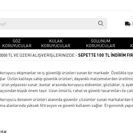
GÖZ
KULAK
SOLUNUM
KORUYUCULAR
KORUYUCULAR
KORUYUCULAR
K
2000 TL VE ÜZERİ ALIŞVERİŞLERİNİZDE -
SEPETTE 100 TL İNDİRİM FI
 koruyucu ekipmanlar ve iş güvenliği ürünleri sunan bir markadır. Özellikle iş
ğlar. Üstün kaliteye sahip güvenlik ürünleri, dayanıklı malzemelerden üretil
 ürün yelpazesi sunar; bunlar arasında koruyucu eldivenler, gözlükler, iş ay
 açısından büyük önem taşır. Uzun ömürlü, rahat ve güvenli tasarımları ile çal
oruyucu donanım ürünleri alanında güvenilir çözümler sunan markalardan bi
ışma alanlarında yüksek filtrasyon ve güvenli kullanım sağlar. Ergonomik yapısı
USK