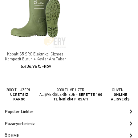
kaymaz tabanlı çizme modelleri; sanayi, tarım, gıda, inşaat ve endüstriyel
çalışma alanlarında güvenli kullanım sağlar. Ergonomik tasarımı,
dayanıklı malzeme yapısı ve uzun ömürlü kullanım avantajı sayesinde
profesyonel kullanıcılar tarafından tercih edilmektedir.
Kobalt S5 SRC Elektrikçi Çizmesi
Kompozit Burun + Kevlar Ara Taban
6.436,96
+KDV
2000 TL ÜZERİ -
2000 TL VE ÜZERİ
GÜVENLİ -
ÜCRETSİZ
ALIŞVERİŞLERİNİZDE -
SEPETTE 100
ONLINE
KARGO
TL İNDİRİM FIRSATI
ALIŞVERİŞ
Popüler Linkler
Pazaryerlerimiz
ÖDEME