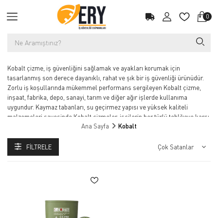
0
Kobalt çizme, iş güvenliğini sağlamak ve ayakları korumak için
tasarlanmış son derece dayanıklı, rahat ve şık bir iş güvenliği ürünüdür.
Zorlu iş koşullarında mükemmel performans sergileyen Kobalt çizme,
inşaat, fabrika, depo, sanayi, tarım ve diğer ağır işlerde kullanıma
uygundur. Kaymaz tabanları, su geçirmez yapısı ve yüksek kaliteli
malzemeleri sayesinde Kobalt çizmeler, işçilerin her türlü tehlikeye karşı
Ana Sayfa
Kobalt
korunmasına yardımcı olur. Özellikle su, çamur, kimyasal madde ve zorlu
hava koşullarına karşı dirençli olan bu çizmeler, uzun süreli
kullanımlarda bile konfor sunar. Kobalt çizmeler, ergonomik yapıları ve
FILTRELE
hafif olmaları sayesinde uzun süre ayakta kalan çalışanlar için idealdir.
Hem güvenlik hem de konfor sağlayarak çalışanların verimliliğini artıran
Kobalt çizme, dayanıklı yapısı ile uzun ömürlü kullanım sunar. Şimdi
Kobalt çizme ile iş yerinizde güvenliği ve rahatlığı sağlayın.
Kobalt, dayanıklı iş çizmesi ve güvenlik ekipmanları alanında profesyonel
çözümler sunan markalardan biridir. Su geçirmez yapıya sahip PVC ve