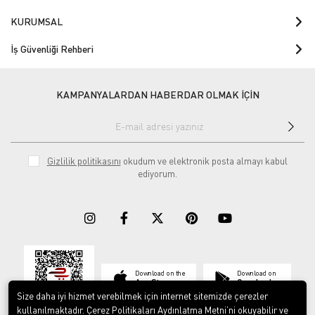
KURUMSAL
İş Güvenliği Rehberi
KAMPANYALARDAN HABERDAR OLMAK İÇİN
Gizlilik politikasını
okudum ve elektronik posta almayı kabul
ediyorum.
Download on the
Download on
App Store
Google play
Size daha iyi hizmet verebilmek için internet sitemizde çerezler
kullanılmaktadır. Çerez Politikaları Aydınlatma Metni’ni okuyabilir ve