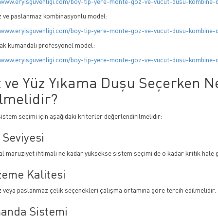
/www.eryisguvenligi.com/boy-tip-yere-monte-goz-ve-vucut-dusu-kombine-
z ve paslanmaz kombinasyonlu model:
/www.eryisguvenligi.com/boy-tip-yere-monte-goz-ve-vucut-dusu-kombine-d
yak kumandalı profesyonel model:
/www.eryisguvenligi.com/boy-tip-yere-monte-goz-ve-vucut-dusu-kombine-
 ve Yüz Yıkama Duşu Seçerken Ne
lmelidir?
stem seçimi için aşağıdaki kriterler değerlendirilmelidir:
 Seviyesi
l maruziyet ihtimali ne kadar yüksekse sistem seçimi de o kadar kritik hale g
eme Kalitesi
z veya paslanmaz çelik seçenekleri çalışma ortamına göre tercih edilmelidir.
anda Sistemi