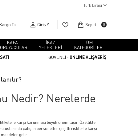
Türk Lirası
Kargo Takip
Giriş Yap
Sepetim
0
KAFA
İKAZ
TÜM
ORUYUCULAR
YELEKLERİ
KATEGORİLER
RSATI
GÜVENLİ -
ONLINE ALIŞVERİŞ
lanılır?
nu Nedir? Nerelerde
tehlikelere karşı korunması büyük önem taşır. Özellikle
uruluşlarında çalışan personeller çeşitli risklerle karşı
 maddeler gelir.