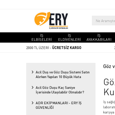
İŞ
İŞ
İŞ
ELBİSELERİ
ELDİVENLERİ
AYAKKABILARI
2000 TL ÜZERİ -
ÜCRETSİZ KARGO
Göz 
Acil Duş ve Göz Duşu Sistemi Satın
Alırken Yapılan 10 Büyük Hata
Gö
Acil Göz Duşu Kaç Saniye
Kul
İçerisinde Ulaşılabilir Olmalıdır?
İş sağlı
ADR EKİPMANLARI - ERY İŞ
laboratu
GÜVENLİĞİ
karşıya 