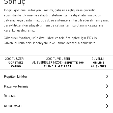
Sonuç
Doğru göz duşu istasyonu seçimi, çalışan sağlığı ve iş güvenliği
açısından kritik öneme sahiptir. İşletmenizin faaliyet alanına uygun
galvaniz veya paslanmaz göz duşu sistemlerini tercih ederek hem yasal
gereklilikleri karşılayabilir hem de çalışanlarınızı olası iş kazalarına
karşı koruyabilirsiniz.
Göz duşu fiyatları, ürün özellikleri ve teklif talepleri için ERY İş
Güvenliği ürünlerini inceleyebilir ve uzman desteği alabilirsiniz.
2000 TL ÜZERİ -
2000 TL VE ÜZERİ
GÜVENLİ -
ÜCRETSİZ
ALIŞVERİŞLERİNİZDE -
SEPETTE 100
ONLINE
KARGO
TL İNDİRİM FIRSATI
ALIŞVERİŞ
Popüler Linkler
Pazaryerlerimiz
ÖDEME
KURUMSAL