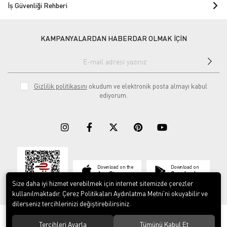
İş Güvenliği Rehberi
KAMPANYALARDAN HABERDAR OLMAK İÇİN
Gizlilik politikasını
okudum ve elektronik posta almayı kabul
ediyorum.
Download on the
Download on
App Store
Google play
Size daha iyi hizmet verebilmek için internet sitemizde çerezler
kullanılmaktadır. Çerez Politikaları Aydınlatma Metni’ni okuyabilir ve
dilerseniz tercihlerinizi değiştirebilirsiniz.
© 2023
ERY İş Güvenliği Ekipmanları
. Tüm hakları saklıdır.
Tercihleri Ayarla
Tümünü Kabul Et