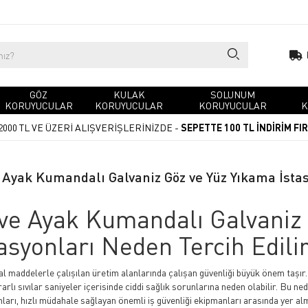
GÖZ
KULAK
SOLUNUM
KORUYUCULAR
KORUYUCULAR
KORUYUCULAR
K
2000 TL VE ÜZERİ ALIŞVERİŞLERİNİZDE -
SEPETTE 100 TL İNDİRİM FI
e Ayak Kumandalı Galvaniz Göz ve Yüz Yıkama İstas
 ve Ayak Kumandalı Galvaniz
tasyonları Neden Tercih Edili
l maddelerle çalışılan üretim alanlarında çalışan güvenliği büyük önem taşır.
arlı sıvılar saniyeler içerisinde ciddi sağlık sorunlarına neden olabilir. Bu n
nları, hızlı müdahale sağlayan önemli iş güvenliği ekipmanları arasında yer al