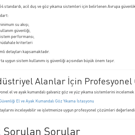
4 standardı, acil duş ve göz yıkama sistemleri için belirlenen Avrupa güvenlik
dart:
minimum su akışı,
ullanım güvenliği,
sistem performansı,
üdahale kriterleri
emli detayları kapsamaktadır.
ta uygun sistem kullanımı iş güvenliği açısından büyük önem taşır.
üstriyel Alanlar İçin Profesyone
onel el ve ayak kumandalı galvaniz göz ve yüz yıkama sistemlerini incelemek 
Güvenliği El ve Ayak Kumandalı Göz Yıkama İstasyonu
taylarını inceleyebilir ve işletmenize uygun profesyonel çözümleri değerlendir
k Sorulan Sorular