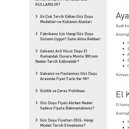
KULLANILIR?
Aya
En Çok Tercih Edilen Göz Duşu
Modelleri ve Kullanım Alanları
Ayak ku
Fabrikanız İçin Hangi Göz Duşu
Avantajl
Sistemi Uygun? Satın Alma Rehberi
H
E
Galvaniz Acil Vücut Duşu El
Kumandalı Duvara Monte 300 mm
Neden Tercih Edilmelidir?
G
Galvaniz ve Paslanmaz Göz Duşu
Kimyasa
Arasında Fiyat Farkı Var Mı?
Gizlilik ve Çerez Politikası
El 
Göz Duşu Fiyatı Alırken Neden
El kuma
Sadece Fiyata Bakmamalısınız?
Avantajl
Göz Duşu Fiyatları 2026: Hangi
K
Modeli Tercih Etmelisiniz?