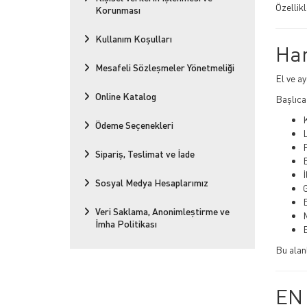
Özellik
Korunması
Kullanım Koşulları
Han
Mesafeli Sözleşmeler Yönetmeliği
El ve a
Online Katalog
Başlıca
K
Ödeme Seçenekleri
Sipariş, Teslimat ve İade
İ
Sosyal Medya Hesaplarımız
G
E
Veri Saklama, Anonimleştirme ve
M
İmha Politikası
E
Bu alan
EN 