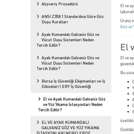
Alışveriş Prosedürü
El ve a
laborat
ANSI Z358.1 Standardına Göre Göz
Ürünü i
Duşu Kuralları
Göz ve 
Ayak Kumandalı Galvaniz Göz ve
Vücut Duşu Sistemleri Neden
El 
Tercih Edilir?
Ayak Kumandalı Galvaniz Göz ve
El ve a
Vücut Duşu Sistemleri Neden
güvenlik
Tercih Edilir?
Bu sist
Bursa İş Güvenliği Ekipmanları ve İş
Elbiseleri | ERY İş Güvenliği
El ve Ayak Kumandalı Galvaniz Göz
ve Yüz Yıkama İstasyonları Neden
G
Tercih Edilir?
B
özellikl
EL VE AYAK KUMANDALI
GALVANİZ GÖZ VE YÜZ YIKAMA
Özellik
İSTASYONLARI NERELERDE