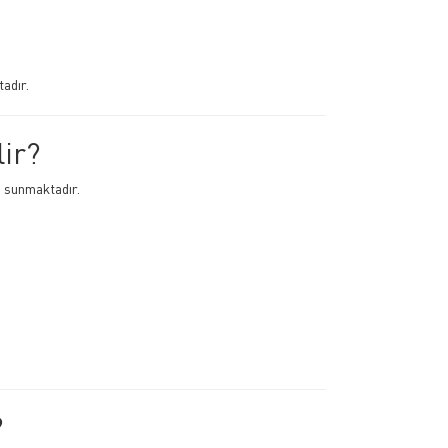
adır.
ir?
m sunmaktadır.
?