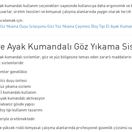
yak kumandalı kullanım seçenekleri sayesinde kullanıcıya daha ergonomik ve k
uvarlar, üretim tesisleri ve kimyasal çalışma alanlarında yaygın olarak tercih
ncelemek için:
Yüz Yıkama Duşu İstasyonu Göz Yüz Yıkama Çeşmesi Boy Tipi El Ayak Kumand
ve Ayak Kumandalı Göz Yıkama Si
yak kumandalı sistemler; göz ve yüz bölgesine temas eden zararlı maddelerin
 sistemleridir.
emler genellikle:
Göz duşu ünitesi
Yüz yıkama sistemi
El kumandalı kullanım
Ayak kumandalı aktivasyon
alvaniz gövde yapısı
oy tipi kullanım tasarımı
eriyle üretilmektedir.
le yüksek riskli kimyasal çalışma alanlarında profesyonel güvenlik çözümü s