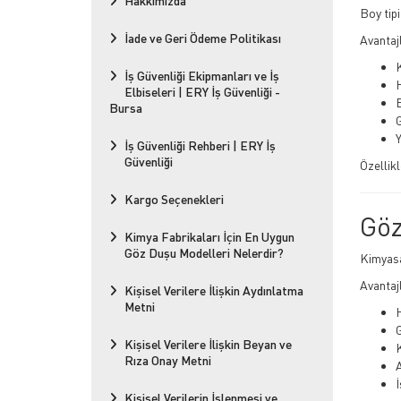
Hakkımızda
Boy tipi
İade ve Geri Ödeme Politikası
Avantajl
İş Güvenliği Ekipmanları ve İş
H
Elbiseleri | ERY İş Güvenliği -
Bursa
G
İş Güvenliği Rehberi | ERY İş
Güvenliği
Özellikl
Kargo Seçenekleri
Göz
Kimya Fabrikaları İçin En Uygun
Göz Duşu Modelleri Nelerdir?
Kimyasal
Avantajl
Kişisel Verilere İlişkin Aydınlatma
Metni
G
Kişisel Verilere İlişkin Beyan ve
K
Rıza Onay Metni
İ
Kişisel Verilerin İşlenmesi ve