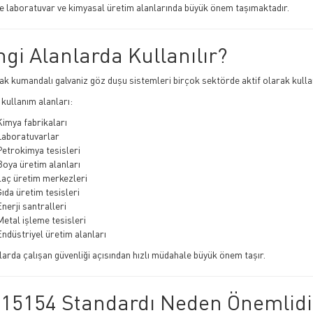
le laboratuvar ve kimyasal üretim alanlarında büyük önem taşımaktadır.
gi Alanlarda Kullanılır?
yak kumandalı galvaniz göz duşu sistemleri birçok sektörde aktif olarak kulla
 kullanım alanları:
imya fabrikaları
Laboratuvarlar
Petrokimya tesisleri
Boya üretim alanları
laç üretim merkezleri
ıda üretim tesisleri
nerji santralleri
etal işleme tesisleri
ndüstriyel üretim alanları
larda çalışan güvenliği açısından hızlı müdahale büyük önem taşır.
15154 Standardı Neden Önemlidi