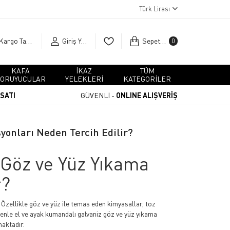
Türk Lirası
Kargo Takip
Giriş Yap
Sepetim
0
KAFA
İKAZ
TÜM
ORUYUCULAR
YELEKLERİ
KATEGORİLER
RSATI
GÜVENLİ -
ONLINE ALIŞVERİŞ
yonları Neden Tercih Edilir?
 Göz ve Yüz Yıkama
r?
 Özellikle göz ve yüz ile temas eden kimyasallar, toz
edenle el ve ayak kumandalı galvaniz göz ve yüz yıkama
maktadır.