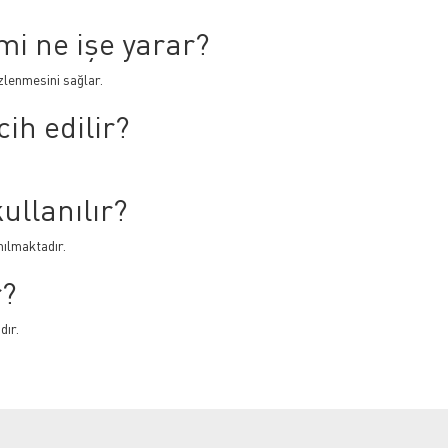
mi ne işe yarar?
zlenmesini sağlar.
ih edilir?
ullanılır?
nılmaktadır.
r?
dır.