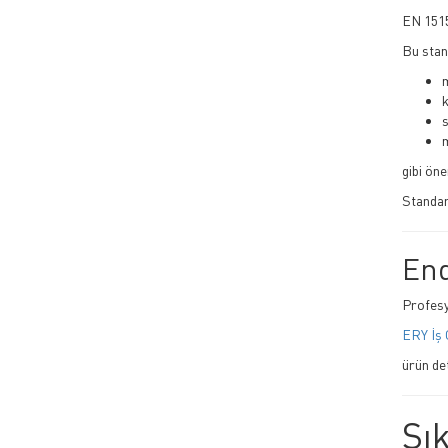
EN 1515
Bu stan
k
m
gibi ön
Standar
End
Profesy
ERY İş 
ürün de
Sı