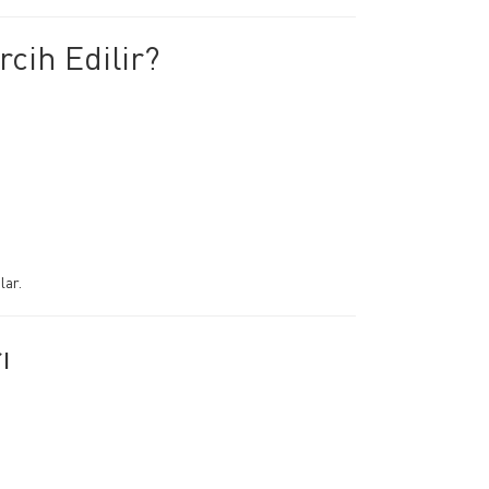
cih Edilir?
lar.
ı