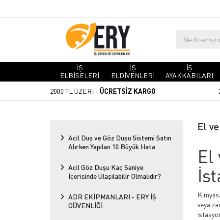
İŞ
İŞ
İŞ
ELBİSELERİ
ELDİVENLERİ
AYAKKABILARI
2000 TL ÜZERİ -
ÜCRETSİZ KARGO
El v
Acil Duş ve Göz Duşu Sistemi Satın
Alırken Yapılan 10 Büyük Hata
El
Acil Göz Duşu Kaç Saniye
İs
İçerisinde Ulaşılabilir Olmalıdır?
Kimyasa
ADR EKİPMANLARI - ERY İŞ
veya zar
GÜVENLİĞİ
istasyo