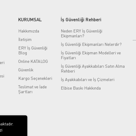
KURUMSAL
İş Güvenliği Rehberi
Hakkımızda
Neden ERY İş Güvenliği
Ekipmanları?
İletişim
İş Güvenliği Ekipmanları Nelerdir?
ERY İş Güvenliği
Blog
İş Güvenliği Ekipman Modelleri ve
Fiyatları
Online KATALOG
eri
İş Güvenliği Ayakkabıları Satın Alma
Güvenlik
Rehberi
si
Kargo Seçenekleri
İş Ayakkabıları ve İş Çizmeleri
Teslimat ve İade
Elbise Baskı Hakkında
Şartları
aktadır.
zi