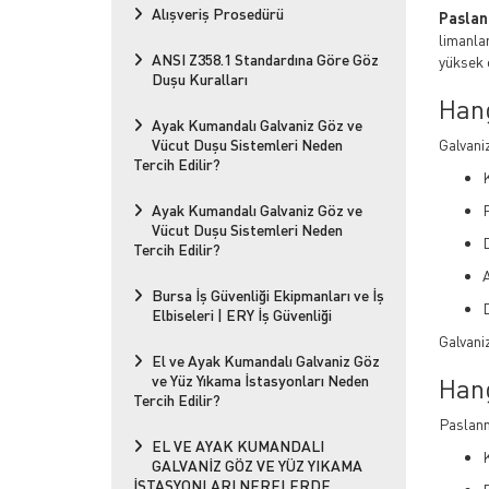
Alışveriş Prosedürü
Paslan
limanla
ANSI Z358.1 Standardına Göre Göz
yüksek 
Duşu Kuralları
Hang
Ayak Kumandalı Galvaniz Göz ve
Vücut Duşu Sistemleri Neden
Galvani
Tercih Edilir?
K
Ayak Kumandalı Galvaniz Göz ve
Vücut Duşu Sistemleri Neden
Tercih Edilir?
Bursa İş Güvenliği Ekipmanları ve İş
Elbiseleri | ERY İş Güvenliği
Galvani
El ve Ayak Kumandalı Galvaniz Göz
ve Yüz Yıkama İstasyonları Neden
Hang
Tercih Edilir?
Paslanm
EL VE AYAK KUMANDALI
K
GALVANİZ GÖZ VE YÜZ YIKAMA
İSTASYONLARI NERELERDE