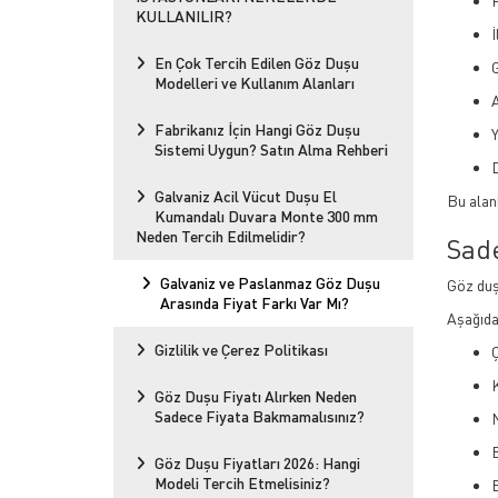
KULLANILIR?
İ
En Çok Tercih Edilen Göz Duşu
G
Modelleri ve Kullanım Alanları
Fabrikanız İçin Hangi Göz Duşu
Sistemi Uygun? Satın Alma Rehberi
D
Galvaniz Acil Vücut Duşu El
Bu alan
Kumandalı Duvara Monte 300 mm
Neden Tercih Edilmelidir?
Sad
Galvaniz ve Paslanmaz Göz Duşu
Göz duş
Arasında Fiyat Farkı Var Mı?
Aşağıdak
Gizlilik ve Çerez Politikası
K
Göz Duşu Fiyatı Alırken Neden
Sadece Fiyata Bakmamalısınız?
Göz Duşu Fiyatları 2026: Hangi
Modeli Tercih Etmelisiniz?