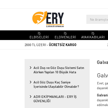
İŞ
İŞ
İŞ
ELBİSELERİ
ELDİVENLERİ
AYAKKABILARI
2000 TL ÜZERİ -
ÜCRETSİZ KARGO
Galv
Acil Duş ve Göz Duşu Sistemi Satın
Alırken Yapılan 10 Büyük Hata
Galv
Acil Göz Duşu Kaç Saniye
Evet, g
İçerisinde Ulaşılabilir Olmalıdır?
dayanıkl
Galvan
ADR EKİPMANLARI - ERY İŞ
dayanıkl
GÜVENLİĞİ
edilmek