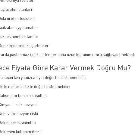
Petrokimya tesisleri
laç üretim alanları
ıda üretim tesisleri
Açık alan uygulamaları
Yüksek nemli ortamlar
eniz kenarındaki işletmeler
larda paslanmaz çelik sistemler daha uzun kullanım ömrü sağlayabilmektedi
ece Fiyata Göre Karar Vermek Doğru Mu?
u seçerken yalnızca fiyat değerlendirilmemelidir.
i kriterler birlikte değerlendirilmelidir:
Çalışma ortamının koşulları
imyasal risk seviyesi
Nem ve korozyon riski
Bakım gereksinimleri
Beklenen kullanım ömrü