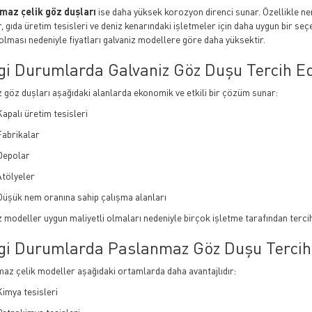
maz çelik göz duşları
ise daha yüksek korozyon direnci sunar. Özellikle nem
r, gıda üretim tesisleri ve deniz kenarındaki işletmeler için daha uygun bir s
olması nedeniyle fiyatları galvaniz modellere göre daha yüksektir.
i Durumlarda Galvaniz Göz Duşu Tercih Ed
z göz duşları aşağıdaki alanlarda ekonomik ve etkili bir çözüm sunar:
apalı üretim tesisleri
Fabrikalar
Depolar
Atölyeler
Düşük nem oranına sahip çalışma alanları
z modeller uygun maliyetli olmaları nedeniyle birçok işletme tarafından terci
i Durumlarda Paslanmaz Göz Duşu Tercih 
az çelik modeller aşağıdaki ortamlarda daha avantajlıdır:
imya tesisleri