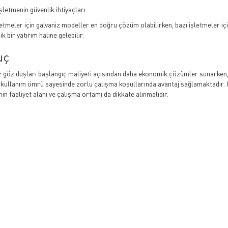
şletmenin güvenlik ihtiyaçları
letmeler için galvaniz modeller en doğru çözüm olabilirken, bazı işletmeler 
 bir yatırım haline gelebilir.
uç
z göz duşları başlangıç maliyeti açısından daha ekonomik çözümler sunarken
 kullanım ömrü sayesinde zorlu çalışma koşullarında avantaj sağlamaktadır. Do
in faaliyet alanı ve çalışma ortamı da dikkate alınmalıdır.