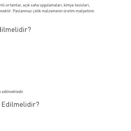
li ortamlar, açık saha uygulamaları, kimya tesisleri,
eçenektir. Paslanmaz çelik malzemenin üretim maliyetinin
ilmelidir?
h edilmektedir.
Edilmelidir?