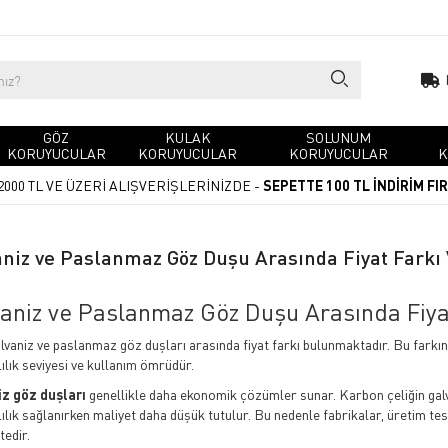
GÖZ
KULAK
SOLUNUM
KORUYUCULAR
KORUYUCULAR
KORUYUCULAR
K
2000 TL VE ÜZERİ ALIŞVERİŞLERİNİZDE -
SEPETTE 100 TL İNDİRİM FI
aniz ve Paslanmaz Göz Duşu Arasında Fiyat Farkı 
aniz ve Paslanmaz Göz Duşu Arasında Fiya
alvaniz ve paslanmaz göz duşları arasında fiyat farkı bulunmaktadır. Bu farkı
ılık seviyesi ve kullanım ömrüdür.
iz göz duşları
genellikle daha ekonomik çözümler sunar. Karbon çeliğin gal
ılık sağlanırken maliyet daha düşük tutulur. Bu nedenle fabrikalar, üretim tes
tedir.