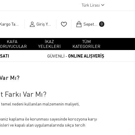
Türk Lirası
Kargo Takip
Giriş Yap
Sepetim
0
KAFA
İKAZ
TÜM
ORUYUCULAR
YELEKLERİ
KATEGORİLER
RSATI
GÜVENLİ -
ONLINE ALIŞVERİŞ
Var Mı?
t Farkı Var Mı?
n temel nedeni kullanılan malzemenin maliyeti,
vaniz kaplama ile korunması sayesinde korozyona karşı
isleri ve kapalı alan uygulamalarında sıkça tercih