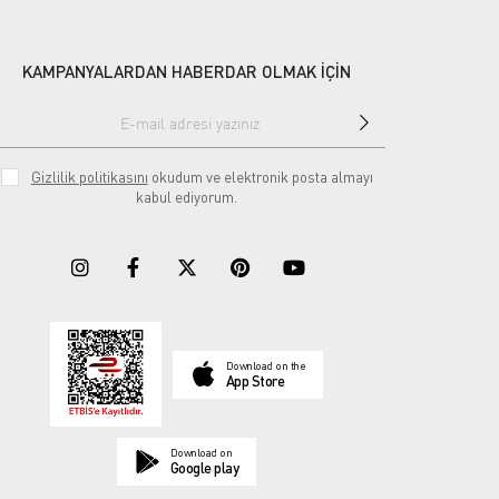
KAMPANYALARDAN HABERDAR OLMAK İÇİN
Gizlilik politikasını
okudum ve elektronik posta almayı
kabul ediyorum.
Download on the
App Store
Download on
Google play