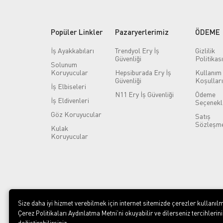
Popüler Linkler
Pazaryerlerimiz
ÖDEME
İş Ayakkabıları
Trendyol Ery İş
Gizlilik
Güvenliği
Politikası
Solunum
Koruyucular
Hepsiburada Ery İş
Kullanım
Güvenliği
Koşulları
İş Elbiseleri
N11 Ery İş Güvenliği
Ödeme
İş Eldivenleri
Seçenekl
Göz Koruyucular
Satış
Sözleşme
Kulak
Koruyucular
Size daha iyi hizmet verebilmek için internet sitemizde çerezler kullanılm
Çerez Politikaları Aydınlatma Metni’ni okuyabilir ve dilerseniz tercihlerini