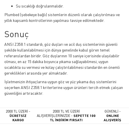
Su sıcaklığı doğrulanmalıdır.
Plumbed (şebekeye bağlı) sistemlerin düzenli olarak çalıştırılması ve
yıllık kapsamlı kontrollerinin yapılması tavsiye edilmektedir.
Sonuç
ANSI Z358.1 standardı, göz duşları ve acil duş sistemlerinin güvenli
şekilde kullanılabilmesi için dünya genelinde kabul gören temel
referanslardan biridir. Göz duşlarının 10 saniye içerisinde ulaşılabilir
olması, en az 15 dakika boyunca yıkama sağlayabilmesi, uygun
sıcaklıkta su vermesi ve kolay çalıştırılabilmesi standardın en önemli
gereklilikleri arasında yer almaktadır.
İşletmenizin ihtiyaçlarına uygun göz ve yüz yıkama duş sistemlerini
seçerken ANSI Z358.1 kriterlerine uygun ürünleri tercih etmek çalışan
güvenliğini artıracaktır.
2000 TL ÜZERİ -
2000 TL VE ÜZERİ
GÜVENLİ -
ÜCRETSİZ
ALIŞVERİŞLERİNİZDE -
SEPETTE 100
ONLINE
KARGO
TL İNDİRİM FIRSATI
ALIŞVERİŞ