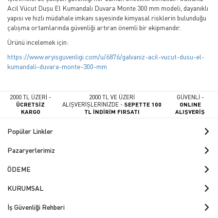
Acil Vücut Duşu El Kumandalı Duvara Monte 300 mm modeli, dayanıklı
yapısı ve hızlı müdahale imkanı sayesinde kimyasal risklerin bulunduğu
çalışma ortamlarında güvenliği artıran önemli bir ekipmandır.
Ürünü incelemek için:
https://www.eryisguvenligi.com/u/6876/galvaniz-acil-vucut-dusu-el-
kumandali-duvara-monte-300-mm
2000 TL ÜZERİ -
2000 TL VE ÜZERİ
GÜVENLİ -
ÜCRETSİZ
ALIŞVERİŞLERİNİZDE -
SEPETTE 100
ONLINE
KARGO
TL İNDİRİM FIRSATI
ALIŞVERİŞ
Popüler Linkler
Pazaryerlerimiz
ÖDEME
KURUMSAL
İş Güvenliği Rehberi