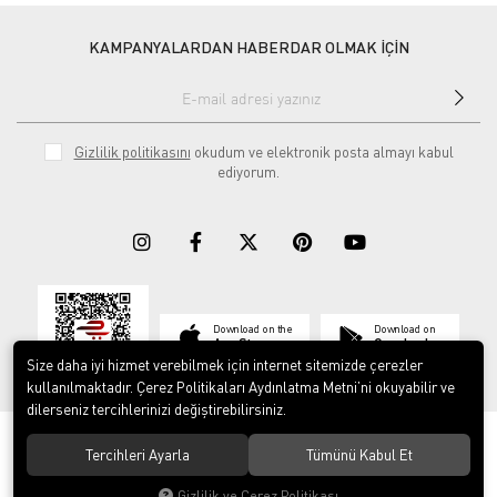
KAMPANYALARDAN HABERDAR OLMAK İÇİN
Gizlilik politikasını
okudum ve elektronik posta almayı kabul
ediyorum.
Download on the
Download on
App Store
Google play
Size daha iyi hizmet verebilmek için internet sitemizde çerezler
kullanılmaktadır. Çerez Politikaları Aydınlatma Metni’ni okuyabilir ve
dilerseniz tercihlerinizi değiştirebilirsiniz.
© 2023
ERY İş Güvenliği Ekipmanları
. Tüm hakları saklıdır.
Tercihleri Ayarla
Tümünü Kabul Et
Gizlilik ve Çerez Politikası