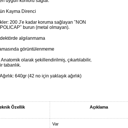
 en uygun konforu sağlar.
ün Kayma Direnci
ikler: 200 J'e kadar koruma sağlayan "NON
OLICAP" burun (metal olmayan).
dektörde algılanmama
ramasında görüntülenmeme
 Anatomik olarak şekillendirilmiş, çıkartılabilir,
ir tabanlık.
Ağırlık: 640gr (42 no için yaklaşık ağırlık)
eknik Özellik
Açıklama
Var