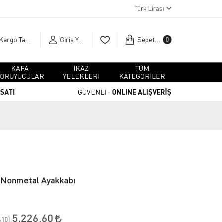
Türk Lirası
Kargo Takip
Giriş Yap
Sepetim
0
KAFA
İKAZ
TÜM
ORUYUCULAR
YELEKLERİ
KATEGORİLER
RSATI
GÜVENLİ -
ONLINE ALIŞVERİŞ
 Nonmetal Ayakkabı
5.226,60
10
):