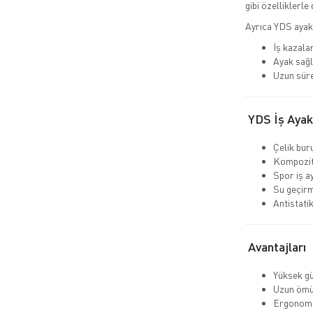
gibi özelliklerle 
Ayrıca YDS ayak
İş kazalar
Ayak sağl
Uzun süre
YDS İş Ayakk
Çelik bur
Kompozit
Spor iş a
Su geçir
Antistati
Avantajları
Yüksek gü
Uzun ömü
Ergonomi