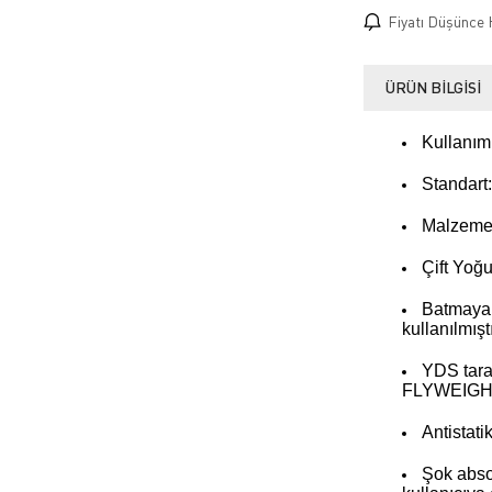
Fiyatı Düşünce 
ÜRÜN BILGISI
Kullanım 
Standart
Malzeme:
Çift Yoğ
Batmaya 
kullanılmıştı
YDS taraf
FLYWEIGH
Antistati
Şok abso