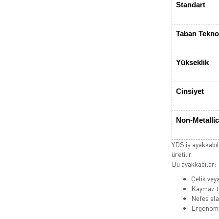
Standart
Taban Teknol
Yükseklik
Cinsiyet
Non-Metallic
YDS iş ayakkabıla
üretilir.
Bu ayakkabılar:
Çelik vey
Kaymaz ta
Nefes alab
Ergonomi