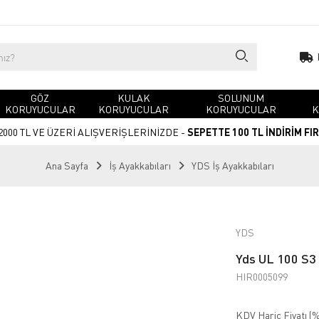
GÖZ
KULAK
SOLUNUM
KORUYUCULAR
KORUYUCULAR
KORUYUCULAR
K
2000 TL VE ÜZERİ ALIŞVERİŞLERİNİZDE -
SEPETTE 100 TL İNDİRİM FI
Ana Sayfa
İş Ayakkabıları
YDS İş Ayakkabıları
YDS
Yds UL 100 S3
HIR0005099
KDV Hariç Fiyatı (
%