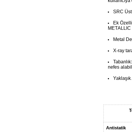
kullanıcıya
SRC Üst
Ek Özell
METALLIC P
Metal De
X-ray ta
Tabanlık:
nefes alabil
Yaklaşık 
T
Antistatik