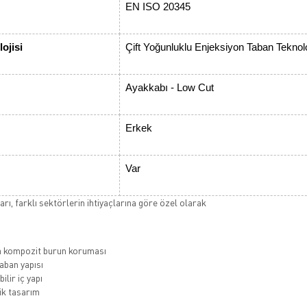
EN ISO 20345
ojisi
Çift Yoğunluklu Enjeksiyon Taban Teknolo
Ayakkabı - Low Cut
Erkek
Var
rı, farklı sektörlerin ihtiyaçlarına göre özel olarak
a kompozit burun koruması
ban yapısı
ilir iç yapı
k tasarım