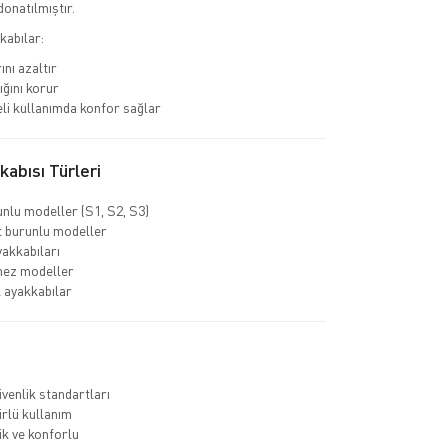
donatılmıştır.
kabılar:
ını azaltır
ığını korur
li kullanımda konfor sağlar
abısı Türleri
unlu modeller (S1, S2, S3)
 burunlu modeller
yakkabıları
mez modeller
k ayakkabılar
venlik standartları
rlü kullanım
k ve konforlu