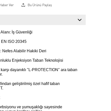
Haber Ver
Bu Ürünü Paylaş
Alanı: İş Güvenliği
: EN ISO 20345
 Nefes Alabilir Hakiki Deri
unluklu Enjeksiyon Taban Teknolojisi
karşı dayanıklı "L-PROTECTION" ara taban
r.
ından geliştirilmiş özel hafif taban
T.
k
rbsiyonu ve yumuşaklığı sayesinde