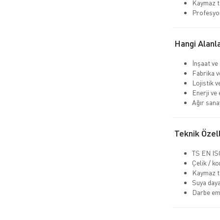
Kaymaz ta
Profesyo
Hangi Alanla
İnşaat ve
Fabrika v
Lojistik 
Enerji ve 
Ağır sana
Teknik Özell
TS EN ISO
Çelik / k
Kaymaz t
Suya daya
Darbe emi