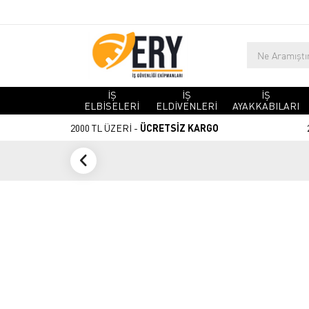
İŞ
İŞ
İŞ
ELBİSELERİ
ELDİVENLERİ
AYAKKABILARI
2000 TL ÜZERİ -
ÜCRETSİZ KARGO