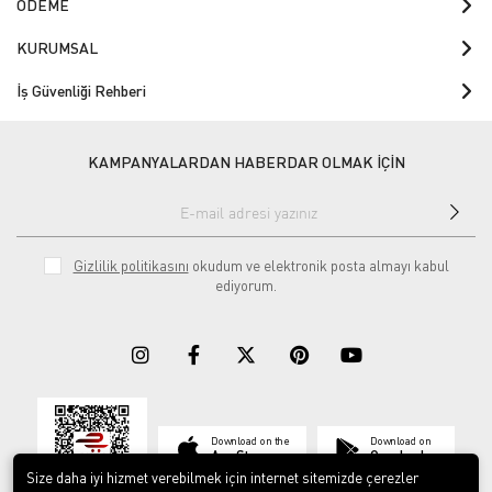
ÖDEME
KURUMSAL
İş Güvenliği Rehberi
KAMPANYALARDAN HABERDAR OLMAK İÇİN
Gizlilik politikasını
okudum ve elektronik posta almayı kabul
ediyorum.
Download on the
Download on
App Store
Google play
Size daha iyi hizmet verebilmek için internet sitemizde çerezler