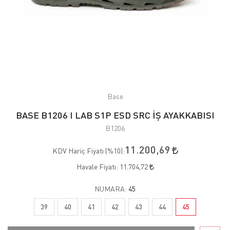
Base
BASE B1206 I LAB S1P ESD SRC İŞ AYAKKABISI
B1206
11.200,69
KDV Hariç Fiyatı (
%10
):
Havale Fiyatı:
11.704,72
NUMARA:
45
39
40
41
42
43
44
45