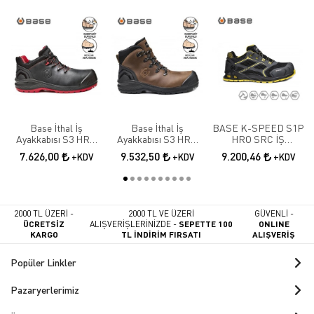
Base İthal İş
Base İthal İş
BASE K-SPEED S1P
Ayakkabısı S3 HRO
Ayakkabısı S3 HRO
HRO SRC İŞ
SRC B0887N
SRC B0888
AYAKKABISI
7.626,00
9.532,50
9.200,46
+KDV
+KDV
+KDV
2000 TL ÜZERİ -
2000 TL VE ÜZERİ
GÜVENLİ -
ÜCRETSİZ
ALIŞVERİŞLERİNİZDE -
SEPETTE 100
ONLINE
KARGO
TL İNDİRİM FIRSATI
ALIŞVERİŞ
Popüler Linkler
Pazaryerlerimiz