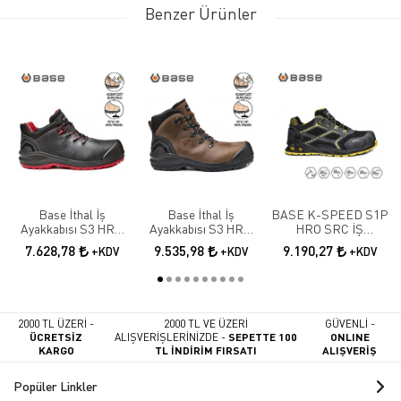
Benzer Ürünler
Base İthal İş
Base İthal İş
BASE K-SPEED S1P
Ayakkabısı S3 HRO
Ayakkabısı S3 HRO
HRO SRC İŞ
SRC B0887N
SRC B0888
AYAKKABISI
7.628,78
9.535,98
9.190,27
+KDV
+KDV
+KDV
2000 TL ÜZERİ -
2000 TL VE ÜZERİ
GÜVENLİ -
ÜCRETSİZ
ALIŞVERİŞLERİNİZDE -
SEPETTE 100
ONLINE
KARGO
TL İNDİRİM FIRSATI
ALIŞVERİŞ
Popüler Linkler