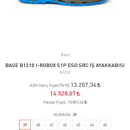
Base
BASE B1210 I-ROBOX S1P ESD SRC İŞ AYAKKABISI
B1210
13.207,34
KDV Hariç Fiyatı (
%10
):
14.528,07
Havale Fiyatı:
13.801,66
NUMARA:
39
39
40
41
42
43
44
45