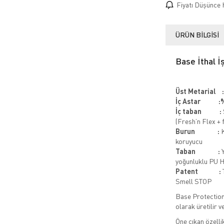
Fiyatı Düşünce 
ÜRÜN BILGISI
Base İthal 
Üst Metarial :
İç Astar :
%
İç taban
:
(Fresh’n Flex + 
Burun :
K
koruyucu
Taban :
Y
yoğunluklu PU H
Patent
:
T
Smell STOP
Base Protection 
olarak üretilir v
Öne çıkan özellik