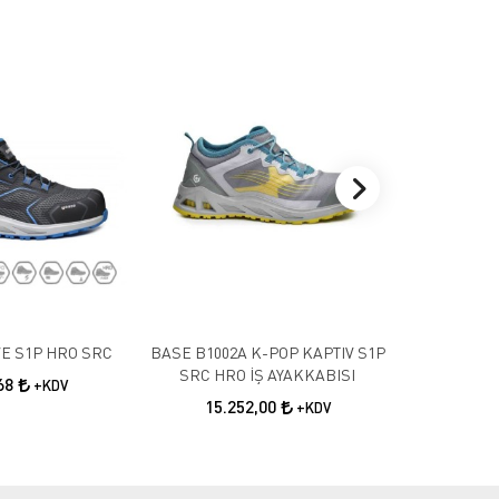
E S1P HRO SRC
BASE B1002A K-POP KAPTIV S1P
BASE K-RU
SRC HRO İŞ AYAKKABISI
SRC İ
,68
+KDV
15.252,00
11.0
+KDV