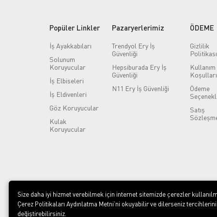
Popüler Linkler
Pazaryerlerimiz
ÖDEME
İş Ayakkabıları
Trendyol Ery İş
Gizlilik
Güvenliği
Politikası
Solunum
Koruyucular
Hepsiburada Ery İş
Kullanım
Güvenliği
Koşulları
İş Elbiseleri
N11 Ery İş Güvenliği
Ödeme
İş Eldivenleri
Seçenekl
Göz Koruyucular
Satış
Sözleşme
Kulak
Koruyucular
Size daha iyi hizmet verebilmek için internet sitemizde çerezler kullanılm
Çerez Politikaları Aydınlatma Metni’ni okuyabilir ve dilerseniz tercihlerini
değiştirebilirsiniz.