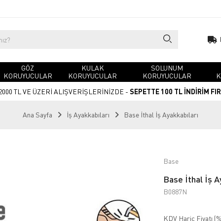
GÖZ
KULAK
SOLUNUM
KORUYUCULAR
KORUYUCULAR
KORUYUCULAR
K
2000 TL VE ÜZERİ ALIŞVERİŞLERİNİZDE -
SEPETTE 100 TL İNDİRİM FI
Ana Sayfa
İş Ayakkabıları
Base İthal İş Ayakkabıları
Base
Base İthal İş
B0887N
KDV Hariç Fiyatı (
%