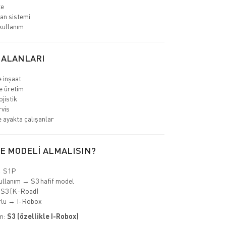
te
an sistemi
kullanım
 ALANLARI
e inşaat
e üretim
jistik
rvis
 ayakta çalışanlar
E MODELİ ALMALISIN?
→ S1P
ullanım → S3 hafif model
 S3 (K-Road)
rlu → I-Robox
im:
S3 (özellikle I-Robox)