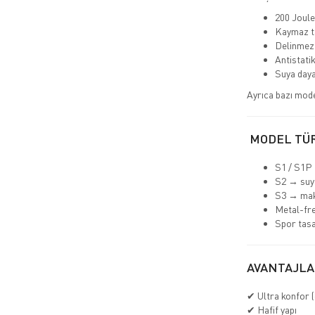
200 Joule
Kaymaz t
Delinmez
Antistatik
Suya daya
Ayrıca bazı mod
MODEL TÜ
S1 / S1P 
S2 → suya
S3 → ma
Metal-fr
Spor tasa
AVANTAJLA
✔ Ultra konfor (
✔ Hafif yapı