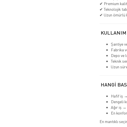
✔ Premium kali
✔ Teknolojik tab
✔ Uzun ömürlü 
KULLANIM
Şantiye v
Fabrika v
Depo ve lo
Teknik se
Uzun süre
HANGİ BAS
Hafif iş 
Dengeli k
Ağır iş →
En konfo
En mantıklı seç