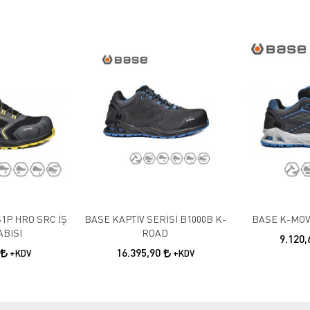
1P HRO SRC İŞ
BASE KAPTİV SERİSİ B1000B K-
BASE K-MOV
BISI
ROAD
9.120
16.395,90
+KDV
+KDV