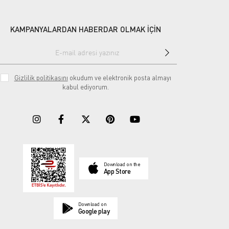
KAMPANYALARDAN HABERDAR OLMAK İÇİN
Gizlilik politikasını
okudum ve elektronik posta almayı
kabul ediyorum.
Download on the
App Store
Download on
Google play