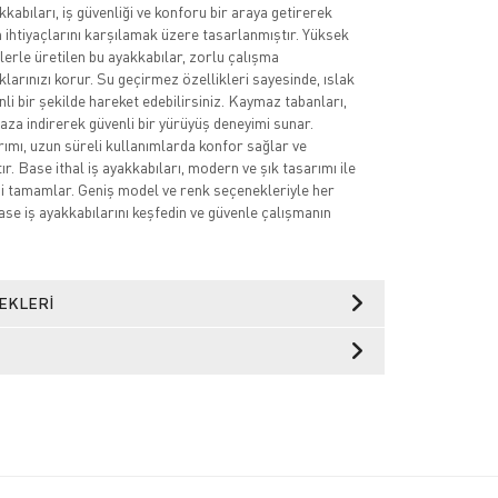
kkabıları, iş güvenliği ve konforu bir araya getirerek
 ihtiyaçlarını karşılamak üzere tasarlanmıştır. Yüksek
lerle üretilen bu ayakkabılar, zorlu çalışma
larınızı korur. Su geçirmez özellikleri sayesinde, ıslak
li bir şekilde hareket edebilirsiniz. Kaymaz tabanları,
 aza indirerek güvenli bir yürüyüş deneyimi sunar.
mı, uzun süreli kullanımlarda konfor sağlar ve
r. Base ithal iş ayakkabıları, modern ve şık tasarımı ile
nizi tamamlar. Geniş model ve renk seçenekleriyle her
ase iş ayakkabılarını keşfedin ve güvenle çalışmanın
EKLERI