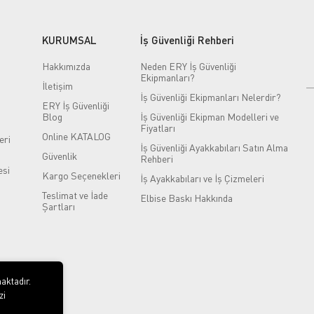
KURUMSAL
İş Güvenliği Rehberi
Hakkımızda
Neden ERY İş Güvenliği
Ekipmanları?
İletişim
İş Güvenliği Ekipmanları Nelerdir?
ERY İş Güvenliği
Blog
İş Güvenliği Ekipman Modelleri ve
Fiyatları
Online KATALOG
eri
İş Güvenliği Ayakkabıları Satın Alma
Güvenlik
Rehberi
si
Kargo Seçenekleri
İş Ayakkabıları ve İş Çizmeleri
Teslimat ve İade
Elbise Baskı Hakkında
Şartları
aktadır.
zi