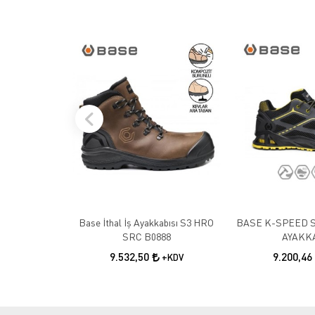
Base İthal İş Ayakkabısı S3 HRO
BASE K-SPEED S
SRC B0888
AYAKKA
9.532,50
9.200,46
+KDV