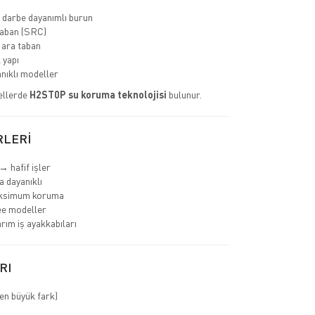
 darbe dayanımlı burun
aban (SRC)
 ara taban
 yapı
nıklı modeller
ellerde
H2ST0P su koruma teknolojisi
bulunur.
RLERİ
→ hafif işler
 dayanıklı
ksimum koruma
ee modeller
rım iş ayakkabıları
RI
en büyük fark)