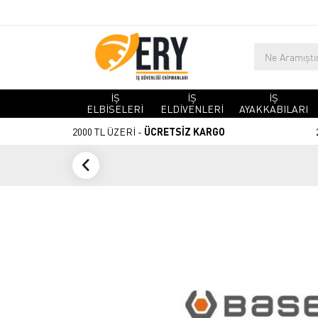
İŞ
İŞ
İŞ
ELBİSELERİ
ELDİVENLERİ
AYAKKABILARI
2000 TL ÜZERİ -
ÜCRETSİZ KARGO