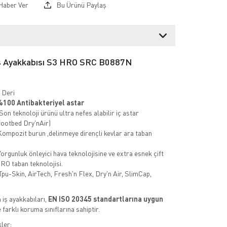
Haber Ver
Bu Ürünü Paylaş
İş Ayakkabısı S3 HRO SRC B0887N
Deri
100 Antibakteriyel astar
Son teknoloji ürünü ultra nefes alabilir iç astar
footbed Dry'nAir)
ompozit burun ,delinmeye dirençli kevlar ara taban
orgunluk önleyici hava teknolojisine ve extra esnek çift
RO taban teknolojisi.
pu-Skin, AirTech, Fresh'n Flex, Dry'n Air, SlimCap,
iş ayakkabıları,
EN ISO 20345 standartlarına uygun
e farklı koruma sınıflarına sahiptir.
ler: