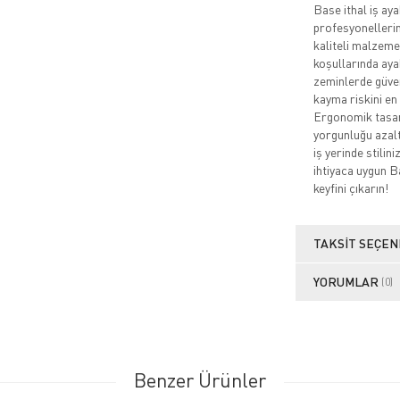
Base ithal iş aya
profesyonellerin
kaliteli malzeme
koşullarında ayak
zeminlerde güven
kayma riskini en
Ergonomik tasarı
yorgunluğu azaltı
iş yerinde stili
ihtiyaca uygun B
keyfini çıkarın!
TAKSIT SEÇEN
YORUMLAR
(0)
Benzer Ürünler