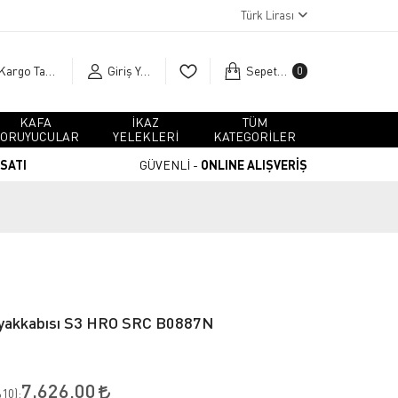
Türk Lirası
Kargo Takip
Giriş Yap
Sepetim
0
KAFA
İKAZ
TÜM
ORUYUCULAR
YELEKLERİ
KATEGORİLER
RSATI
GÜVENLİ -
ONLINE ALIŞVERİŞ
 Ayakkabısı S3 HRO SRC B0887N
7.626,00
10
):