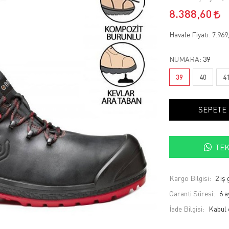
8.388,60
Havale Fiyatı:
7.969
NUMARA:
39
39
40
4
SEPETE
TEK
Kargo Bilgisi:
2 iş
Garanti Süresi:
6 a
İade Bilgisi: