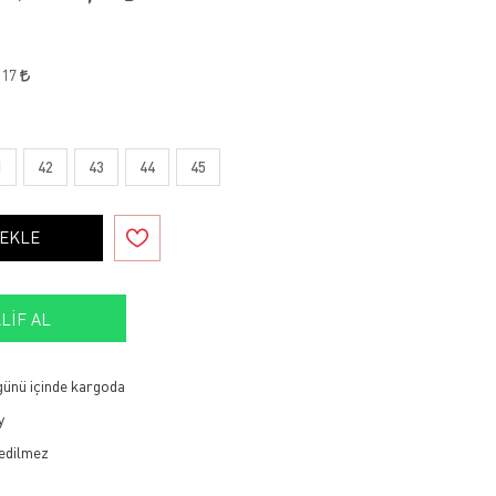
,17
1
42
43
44
45
 EKLE
LIF AL
 günü içinde kargoda
y