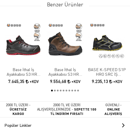
Benzer Ürünler
Base İthal İş
Base İthal İş
BASE K-SPEED S1P
Ayakkabısı S3 HRO
Ayakkabısı S3 HRO
HRO SRC İŞ
SRC B0887N
SRC B0888
AYAKKABISI
7.645,35
9.556,68
9.235,13
+KDV
+KDV
+KDV
2000 TL ÜZERİ -
2000 TL VE ÜZERİ
GÜVENLİ -
ÜCRETSİZ
ALIŞVERİŞLERİNİZDE -
SEPETTE 100
ONLINE
KARGO
TL İNDİRİM FIRSATI
ALIŞVERİŞ
Popüler Linkler