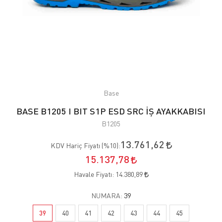
Base
BASE B1205 I BIT S1P ESD SRC İŞ AYAKKABISI
B1205
13.761,62
KDV Hariç Fiyatı (
%10
):
15.137,78
Havale Fiyatı:
14.380,89
NUMARA:
39
39
40
41
42
43
44
45