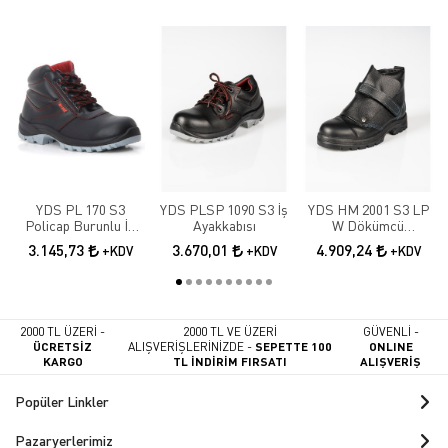
YDS PL 170 S3
YDS PLSP 1090 S3 İş
YDS HM 2001 S3 LP
Policap Burunlu İş
Ayakkabısı
W Dökümcü
Botu
Ayakkabısı
3.145,73
3.670,01
4.909,24
+KDV
+KDV
+KDV
2000 TL ÜZERİ -
2000 TL VE ÜZERİ
GÜVENLİ -
ÜCRETSİZ
ALIŞVERİŞLERİNİZDE -
SEPETTE 100
ONLINE
KARGO
TL İNDİRİM FIRSATI
ALIŞVERİŞ
Popüler Linkler
Pazaryerlerimiz