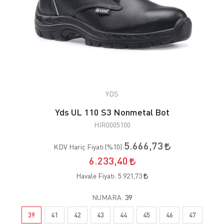
YDS
Yds UL 110 S3 Nonmetal Bot
HIR0005100
5.666,73
KDV Hariç Fiyatı (
%10
):
6.233,40
Havale Fiyatı:
5.921,73
NUMARA:
39
39
41
42
43
44
45
46
47