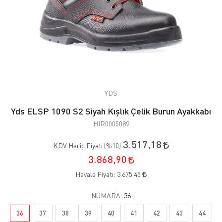
YDS
Yds ELSP 1090 S2 Siyah Kışlık Çelik Burun Ayakkabı
HIR0005089
3.517,18
KDV Hariç Fiyatı (
%10
):
3.868,90
Havale Fiyatı:
3.675,45
NUMARA:
36
36
37
38
39
40
41
42
43
44