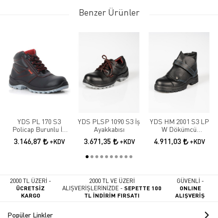
Benzer Ürünler
YDS PL 170 S3
YDS PLSP 1090 S3 İş
YDS HM 2001 S3 LP
Policap Burunlu İş
Ayakkabısı
W Dökümcü
Botu
Ayakkabısı
3.146,87
3.671,35
4.911,03
+KDV
+KDV
+KDV
2000 TL ÜZERİ -
2000 TL VE ÜZERİ
GÜVENLİ -
ÜCRETSİZ
ALIŞVERİŞLERİNİZDE -
SEPETTE 100
ONLINE
KARGO
TL İNDİRİM FIRSATI
ALIŞVERİŞ
Popüler Linkler