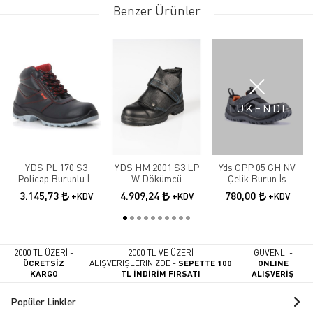
Benzer Ürünler
TÜKENDİ
YDS PL 170 S3
YDS HM 2001 S3 LP
Yds GPP 05 GH NV
Policap Burunlu İş
W Dökümcü
Çelik Burun İş
Botu
Ayakkabısı
Ayakkabısı
3.145,73
4.909,24
780,00
+KDV
+KDV
+KDV
2000 TL ÜZERİ -
2000 TL VE ÜZERİ
GÜVENLİ -
ÜCRETSİZ
ALIŞVERİŞLERİNİZDE -
SEPETTE 100
ONLINE
KARGO
TL İNDİRİM FIRSATI
ALIŞVERİŞ
Popüler Linkler