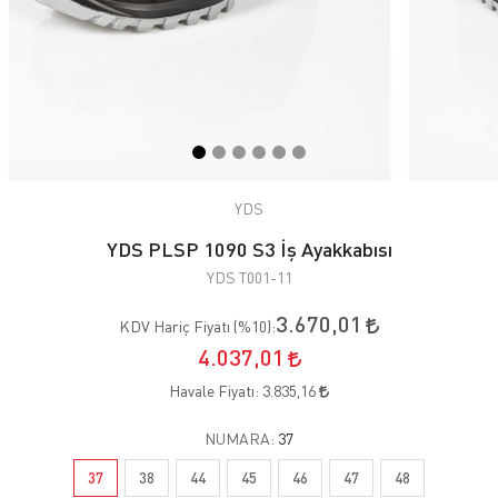
YDS
YDS PLSP 1090 S3 İş Ayakkabısı
YDS T001-11
3.670,01
KDV Hariç Fiyatı (
%10
):
4.037,01
Havale Fiyatı:
3.835,16
NUMARA:
37
37
38
44
45
46
47
48