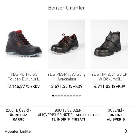
Benzer Ürünler
YDS PL 170 S3
YDS PLSP 1090 S3 İş
YDS HM 2001 S3 LP
Policap Burunlu İş
Ayakkabısı
W Dökümcü
Botu
Ayakkabısı
3.146,87
3.671,35
4.911,03
+KDV
+KDV
+KDV
2000 TL ÜZERİ -
2000 TL VE ÜZERİ
GÜVENLİ -
ÜCRETSİZ
ALIŞVERİŞLERİNİZDE -
SEPETTE 100
ONLINE
KARGO
TL İNDİRİM FIRSATI
ALIŞVERİŞ
Popüler Linkler