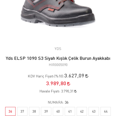
YDS
Yds ELSP 1090 S3 Siyah Kışlık Çelik Burun Ayakkabı
HIR0005090
3.627,09
KDV Hariç Fiyatı (
%10
):
3.989,80
Havale Fiyatı:
3.790,31
NUMARA:
36
36
37
38
39
40
41
42
43
44