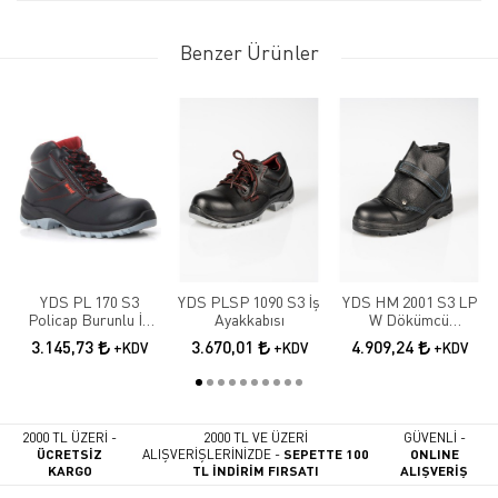
Benzer Ürünler
YDS PL 170 S3
YDS PLSP 1090 S3 İş
YDS HM 2001 S3 LP
Policap Burunlu İş
Ayakkabısı
W Dökümcü
Botu
Ayakkabısı
3.145,73
3.670,01
4.909,24
+KDV
+KDV
+KDV
2000 TL ÜZERİ -
2000 TL VE ÜZERİ
GÜVENLİ -
ÜCRETSİZ
ALIŞVERİŞLERİNİZDE -
SEPETTE 100
ONLINE
KARGO
TL İNDİRİM FIRSATI
ALIŞVERİŞ