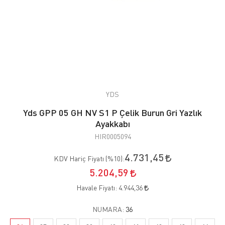
YDS
Yds GPP 05 GH NV S1 P Çelik Burun Gri Yazlık
Ayakkabı
HIR0005094
4.731,45
KDV Hariç Fiyatı (
%10
):
5.204,59
Havale Fiyatı:
4.944,36
NUMARA:
36