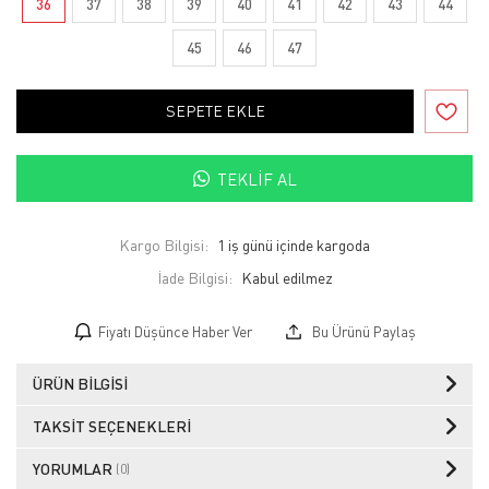
36
37
38
39
40
41
42
43
44
45
46
47
SEPETE EKLE
TEKLIF AL
Kargo Bilgisi:
1 iş günü içinde kargoda
İade Bilgisi:
Fiyatı Düşünce Haber Ver
Bu Ürünü Paylaş
ÜRÜN BILGISI
TAKSIT SEÇENEKLERI
YORUMLAR
(0)