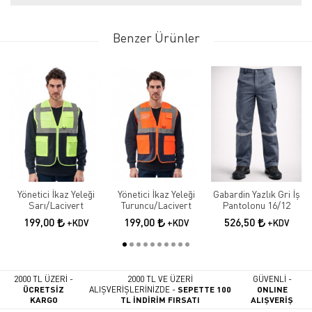
Benzer Ürünler
Yönetici İkaz Yeleği
Yönetici İkaz Yeleği
Gabardin Yazlık Gri İş
Sarı/Lacivert
Turuncu/Lacivert
Pantolonu 16/12
199,00
199,00
526,50
+KDV
+KDV
+KDV
2000 TL ÜZERİ -
2000 TL VE ÜZERİ
GÜVENLİ -
ÜCRETSİZ
ALIŞVERİŞLERİNİZDE -
SEPETTE 100
ONLINE
KARGO
TL İNDİRİM FIRSATI
ALIŞVERİŞ