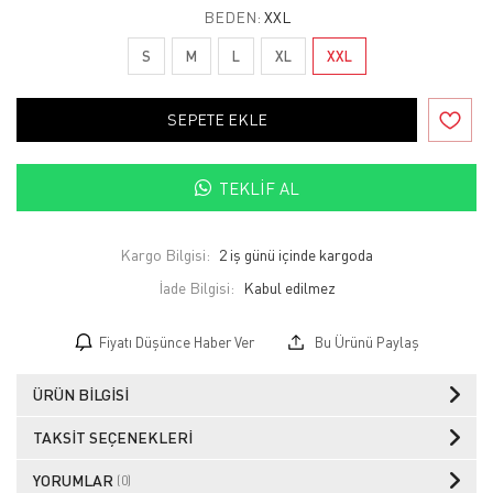
BEDEN:
XXL
S
M
L
XL
XXL
SEPETE EKLE
TEKLIF AL
Kargo Bilgisi:
2 iş günü içinde kargoda
İade Bilgisi:
Fiyatı Düşünce Haber Ver
Bu Ürünü Paylaş
ÜRÜN BILGISI
TAKSIT SEÇENEKLERI
YORUMLAR
(0)