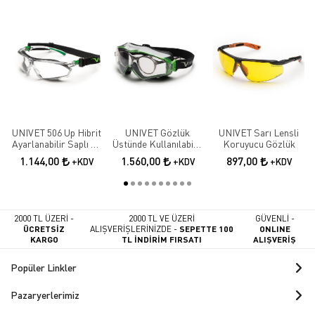
UNIVET 506 Up Hibrit
UNIVET Gözlük
UNIVET Sarı Lensli
Ayarlanabilir Saplı Ve
Üstünde Kullanılabilir
Koruyucu Gözlük
Baş Bantlı Çizilmeye
Kauçuk Içlikli
1.144,00
1.560,00
897,00
+KDV
+KDV
+KDV
Ve Buğu Oluşumuna
Koruyucu Gözlük
Karşı Koruyucu
Gözlük
2000 TL ÜZERİ -
2000 TL VE ÜZERİ
GÜVENLİ -
ÜCRETSİZ
ALIŞVERİŞLERİNİZDE -
SEPETTE 100
ONLINE
KARGO
TL İNDİRİM FIRSATI
ALIŞVERİŞ
Popüler Linkler
Pazaryerlerimiz