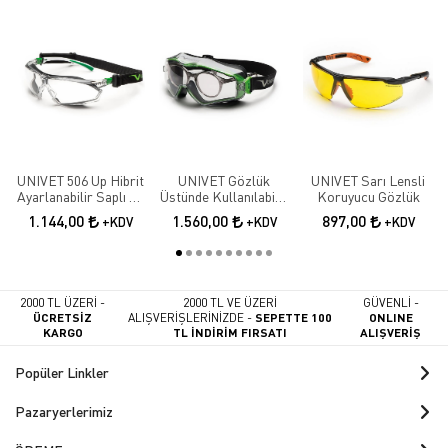
UNIVET 506 Up Hibrit
UNIVET Gözlük
UNIVET Sarı Lensli
Ayarlanabilir Saplı Ve
Üstünde Kullanılabilir
Koruyucu Gözlük
Baş Bantlı Çizilmeye
Kauçuk Içlikli
1.144,00
1.560,00
897,00
+KDV
+KDV
+KDV
Ve Buğu Oluşumuna
Koruyucu Gözlük
Karşı Koruyucu
Gözlük
2000 TL ÜZERİ -
2000 TL VE ÜZERİ
GÜVENLİ -
ÜCRETSİZ
ALIŞVERİŞLERİNİZDE -
SEPETTE 100
ONLINE
KARGO
TL İNDİRİM FIRSATI
ALIŞVERİŞ
Popüler Linkler
Pazaryerlerimiz