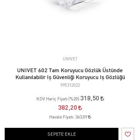
UNIVET
UNIVET 602 Tam Koruyucu Gözlük Üstünde
Kullanılabilir Iş Güvenliği Koruyucu Iş Gözlüğü
995312022
318,50
KDV Hariç Fiyatı (
%20
):
382,20
Havale Fiyatı:
363,09
SEPETE EKLE