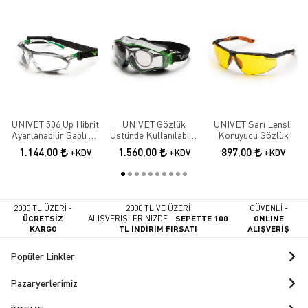
UNIVET 506 Up Hibrit
UNIVET Gözlük
UNIVET Sarı Lensli
Ayarlanabilir Saplı Ve
Üstünde Kullanılabilir
Koruyucu Gözlük
Baş Bantlı Çizilmeye
Kauçuk Içlikli
1.144,00
1.560,00
897,00
+KDV
+KDV
+KDV
Ve Buğu Oluşumuna
Koruyucu Gözlük
Karşı Koruyucu
Gözlük
2000 TL ÜZERİ -
2000 TL VE ÜZERİ
GÜVENLİ -
ÜCRETSİZ
ALIŞVERİŞLERİNİZDE -
SEPETTE 100
ONLINE
KARGO
TL İNDİRİM FIRSATI
ALIŞVERİŞ
Popüler Linkler
Pazaryerlerimiz