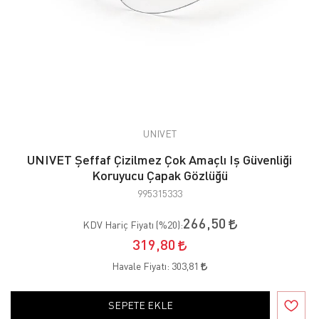
UNIVET
UNIVET Şeffaf Çizilmez Çok Amaçlı Iş Güvenliği
Koruyucu Çapak Gözlüğü
995315333
266,50
KDV Hariç Fiyatı (
%20
):
319,80
Havale Fiyatı:
303,81
SEPETE EKLE