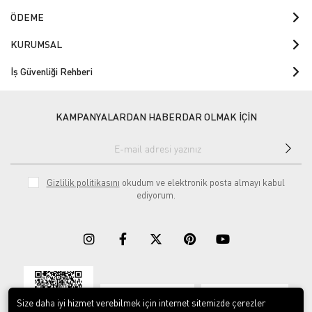
ÖDEME
KURUMSAL
İş Güvenliği Rehberi
KAMPANYALARDAN HABERDAR OLMAK İÇİN
Gizlilik politikasını
okudum ve elektronik posta almayı kabul
ediyorum.
Download on the
Download on
App Store
Google play
Size daha iyi hizmet verebilmek için internet sitemizde çerezler