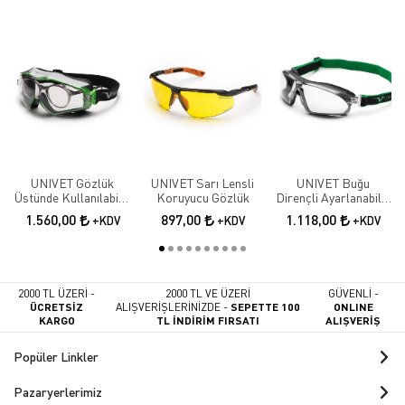
UNIVET Gözlük
UNIVET Sarı Lensli
UNIVET Buğu
Üstünde Kullanılabilir
Koruyucu Gözlük
Dirençli Ayarlanabilir
Kauçuk Içlikli
Saplı Baş Bantlı
1.560,00
897,00
1.118,00
+KDV
+KDV
+KDV
Koruyucu Gözlük
Koruyucu Gözlük
2000 TL ÜZERİ -
2000 TL VE ÜZERİ
GÜVENLİ -
ÜCRETSİZ
ALIŞVERİŞLERİNİZDE -
SEPETTE 100
ONLINE
KARGO
TL İNDİRİM FIRSATI
ALIŞVERİŞ
Popüler Linkler
Pazaryerlerimiz