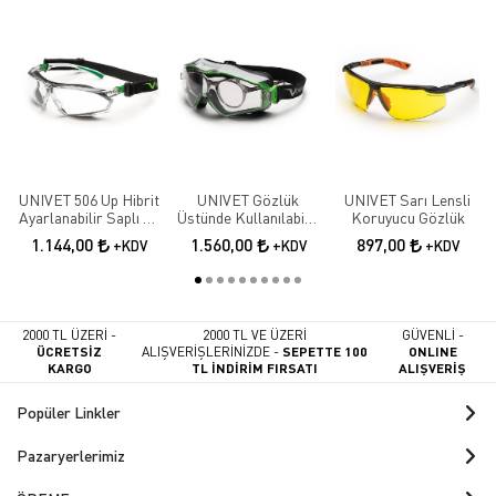
UNIVET 506 Up Hibrit
UNIVET Gözlük
UNIVET Sarı Lensli
Ayarlanabilir Saplı Ve
Üstünde Kullanılabilir
Koruyucu Gözlük
Baş Bantlı Çizilmeye
Kauçuk Içlikli
1.144,00
1.560,00
897,00
+KDV
+KDV
+KDV
Ve Buğu Oluşumuna
Koruyucu Gözlük
Karşı Koruyucu
Gözlük
2000 TL ÜZERİ -
2000 TL VE ÜZERİ
GÜVENLİ -
ÜCRETSİZ
ALIŞVERİŞLERİNİZDE -
SEPETTE 100
ONLINE
KARGO
TL İNDİRİM FIRSATI
ALIŞVERİŞ
Popüler Linkler
Pazaryerlerimiz