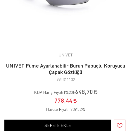
UNIVET
UNIVET Füme Ayarlanabilir Burun Pabuçlu Koruyucu
Çapak Gözlüğü
995311132
648,70
KDV Hariç Fiyatı (
%20
):
778,44
Havale Fiyatı:
739,52
SEPETE EKLE